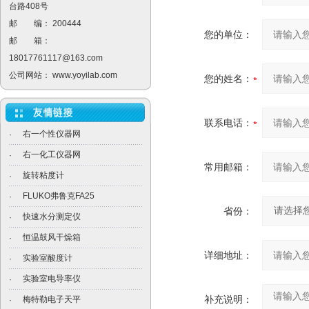
台路408号
邮 编： 200444
您的单位：
邮 箱：
18017761117@163.com
公司网站：
www.yoyilab.com
您的姓名：
联系电话：
右一个性仪器网
·
右一化工仪器网
·
常用邮箱：
旋转粘度计
·
FLUKO弗鲁克FA25
·
省份：
快速水分测定仪
·
恒温鼓风干燥箱
·
详细地址：
实验室酸度计
·
实验室电导率仪
·
补充说明：
梅特勒电子天平
·