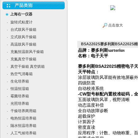
上海右一仪器
旋转式粘度计
·
点击放大
台式鼓风干燥箱
·
立式鼓风干燥箱
·
BSA2202S赛多利斯BSA2202
高温鼓风干燥箱
·
品牌：赛多利斯
sartorius
充氮恒温鼓风干燥箱
·
名称：电子天平
充氮真空干燥箱
·
赛多利斯BSA2202S精密电子
真空干燥箱 真空烘箱
·
天平特点：
热空气消毒箱
·
涂层玻璃防风罩能有效地屏蔽
生化培养箱
·
四级防震
自动校准系统
恒温恒湿箱
·
-CW型号标配内置校准砝码，
霉菌培养箱
·
五面玻璃防风罩，视野清晰
光照培养箱
·
动态温度补偿
全自动故障诊断
干燥培养两用箱
·
超载保护
电热恒温培养箱
·
计算因子
隔水恒温培养箱
·
密度直读
应用程序：计数、动物称重、
人工气候培养箱
·