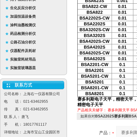
BSA623S
0.001
BSA822-CW
0.01
生化反应分析仪
BSA822
0.01
加温恒温设备类
BSA2202S-CW
0.01
BSA2202S
0.01
涂料油墨检测仪
BSA3202S-CW
0.01
药品检测分析仪
BSA3202S
0.01
BSA4202S-CW
0.01
公路石油分析仪
BSA4202S
0.01
仪器配件及耗材
BSA6202S-CW
0.01
BSA6202S
0.01
实验室耗材用品
BSA2201-CW
0.1
实验室玻璃器皿
BSA2201
0.1
BSA5201-CW
0.1
BSA5201
0.1
BSA8201-CW
0.1
BSA8201
0.1
公司名称： 上海右一仪器有限公司
赛多利斯电子天平，精密天平，赛
电 话： 021-63462955
精密电子天平
传 真： 021-63462955
产品相关关键字：
赛多利斯天平
BS
如果你对
BSA2202S赛多利斯BS
联 系 人： 唐飞
手 机： 18017761117
详细地址： 上海市宝山工业园区市
产品：