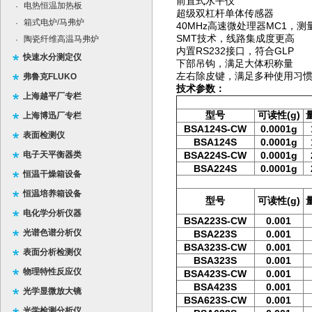
前置式水平仪
电热恒温加热板
·
超级双杠杆单体传感器
箱式电炉/马弗炉
·
40MHz高速微处理器MC1，
SMT技术，线路集成度更高
陶瓷纤维高温马弗炉
·
内置RS232接口，符合GLP
快速水分测定仪
下部吊钩，满足大体积称量
左右除皮键，满足多种使用习
弗鲁克FLUKO
技术参数：
上海越平厂专栏
型号
可读性(g)
上海博迅厂专栏
BSA124S-CW
0.0001g
表面检测仪
BSA124S
0.0001g
电子天平衡器类
BSA224S-CW
0.0001g
BSA224S
0.0001g
恒温干燥箱设备
恒温培养箱设备
型号
可读性(g)
电化学分析仪器
BSA223S-CW
0.001
光谱色谱分析仪
BSA223S
0.001
BSA323S-CW
0.001
表面分析检测仪
BSA323S
0.001
物理特性反应仪
BSA423S-CW
0.001
BSA423S
0.001
光学显微放大镜
BSA623S-CW
0.001
光学检测分析仪