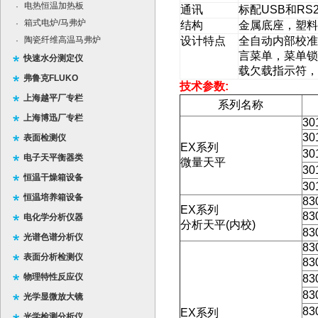
电热恒温加热板
·
通讯
标配
USB
和
RS2
箱式电炉/马弗炉
·
结构
金属底座，塑料
陶瓷纤维高温马弗炉
设计特点
全自动内部校准
·
言菜单，菜单锁
快速水分测定仪
载欠载指示符，
弗鲁克FLUKO
技术参数:
上海越平厂专栏
系列名称
上海博迅厂专栏
30
30
表面检测仪
EX
系列
30
电子天平衡器类
微量天平
30
恒温干燥箱设备
30
恒温培养箱设备
83
EX
系列
83
电化学分析仪器
分析天平
(
内校
)
83
光谱色谱分析仪
83
表面分析检测仪
83
物理特性反应仪
83
83
光学显微放大镜
83
EX
系列
光学检测分析仪