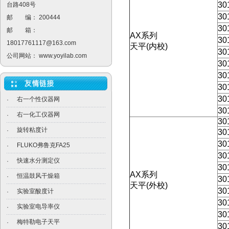
30
台路408号
30
邮 编： 200444
30
邮 箱：
AX
系列
30
18017761117@163.com
天平
(
内校
)
30
公司网站：
www.yoyilab.com
30
30
30
30
右一个性仪器网
·
30
右一化工仪器网
·
30
旋转粘度计
·
30
30
FLUKO弗鲁克FA25
·
30
快速水分测定仪
·
30
AX
系列
恒温鼓风干燥箱
·
30
天平
(
外校
)
30
实验室酸度计
·
30
实验室电导率仪
·
30
梅特勒电子天平
·
30