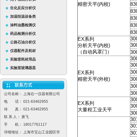
精密天平
(
内校
)
83
生化反应分析仪
83
加温恒温设备类
83
83
涂料油墨检测仪
83
药品检测分析仪
30
EX
系列
公路石油分析仪
30
分析天平
(
内校
)
仪器配件及耗材
（自动风罩门）
30
30
实验室耗材用品
30
实验室玻璃器皿
30
EX
系列
精密天平
(
外校
)
30
30
30
公司名称： 上海右一仪器有限公司
30
电 话： 021-63462955
EX
系列
30
传 真： 021-63462955
大量程工业天平
30
联 系 人： 唐飞
30
手 机： 18017761117
30
详细地址： 上海市宝山工业园区市
30