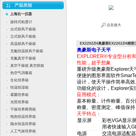
上海右一仪器
旋转式粘度计
·
点击放大
台式鼓风干燥箱
·
立式鼓风干燥箱
·
EX2202ZH奥豪斯EX2202ZH
高温鼓风干燥箱
·
奥豪斯电子天平
充氮恒温鼓风干燥箱
·
EXPLORER®
专业型分析
充氮真空干燥箱
·
性能，超乎想象
真空干燥箱 真空烘箱
·
重磅升级奥豪斯
Explorer
天
热空气消毒箱
·
便捷的图形界面软件
SmarT
生化培养箱
·
设计，使天平操作简单高效
恒温恒湿箱
·
功能化的设计，
Explorer
实
应用模式：
霉菌培养箱
·
基本称量、
计件称量
、
百分
光照培养箱
·
称量
、
密度测定
、
峰值保持
干燥培养两用箱
·
天平特点：
电热恒温培养箱
·
显示屏
彩色
VGA
显示
隔水恒温培养箱
·
用者快速输入
G
人工气候培养箱
·
电源
交流电源适配器