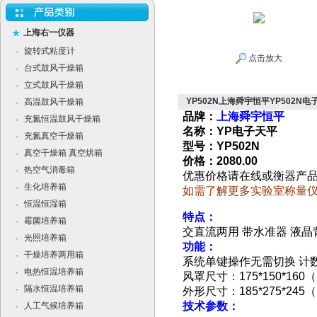
上海右一仪器
旋转式粘度计
·
点击放大
台式鼓风干燥箱
·
立式鼓风干燥箱
·
YP502N上海舜宇恒平YP502N电
高温鼓风干燥箱
·
品牌：
上海舜宇恒平
充氮恒温鼓风干燥箱
·
名称：YP电子天平
充氮真空干燥箱
·
型号：YP502N
真空干燥箱 真空烘箱
·
价格：2080.00
热空气消毒箱
·
优惠价格请在线或衡器产
生化培养箱
·
如需了解更多实验室称量
恒温恒湿箱
·
特点：
霉菌培养箱
·
交直流两用 带水准器 液晶
光照培养箱
·
功能：
干燥培养两用箱
·
系统单键操作无需切换 计数
电热恒温培养箱
·
风罩尺寸：175*150*160
隔水恒温培养箱
·
外形尺寸：185*275*245
技术参数：
人工气候培养箱
·