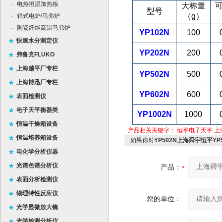
电热恒温加热板
·
大称量
型号
（g）
箱式电炉/马弗炉
·
陶瓷纤维高温马弗炉
·
YP102N
100
快速水分测定仪
YP202N
200
弗鲁克FLUKO
上海越平厂专栏
YP502N
500
上海博迅厂专栏
YP602N
600
表面检测仪
电子天平衡器类
YP1002N
1000
恒温干燥箱设备
产品相关关键字：
恒平电子天平
上
恒温培养箱设备
如果你对
YP502N上海舜宇恒平YP
电化学分析仪器
光谱色谱分析仪
产品：
表面分析检测仪
物理特性反应仪
您的单位：
光学显微放大镜
光学检测分析仪