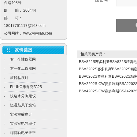
台路408号
邮 编： 200444
邮 箱：
18017761117@163.com
公司网站：
www.yoyilab.com
相关同类产品：
右一个性仪器网
·
BSA822S赛多利斯BSA822S精密
右一化工仪器网
·
BSA3202S赛多利斯BSA3202S
BSA6202S赛多利斯BSA6202S
旋转粘度计
·
BSA2202S-CW赛多利斯BSA22
FLUKO弗鲁克FA25
·
BSA4202S-CW赛多利斯BSA42
快速水分测定仪
·
恒温鼓风干燥箱
·
实验室酸度计
·
实验室电导率仪
·
梅特勒电子天平
·