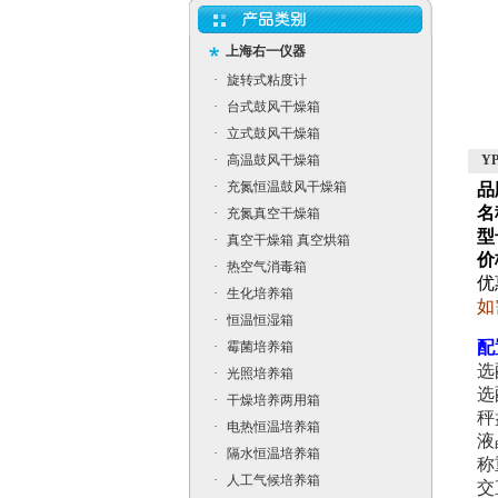
上海右一仪器
·
旋转式粘度计
·
台式鼓风干燥箱
·
立式鼓风干燥箱
·
高温鼓风干燥箱
Y
·
充氮恒温鼓风干燥箱
品
名
·
充氮真空干燥箱
型
·
真空干燥箱 真空烘箱
价
·
热空气消毒箱
优
·
生化培养箱
如
·
恒温恒湿箱
配
·
霉菌培养箱
选
·
光照培养箱
选
·
干燥培养两用箱
秤
·
电热恒温培养箱
液
·
隔水恒温培养箱
称
·
人工气候培养箱
交