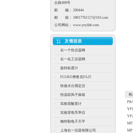
台路408号
邮 编： 200444
邮 箱：
18017761117@163.com
公司网站：
www.yoyilab.com
·
右一个性仪器网
·
右一化工仪器网
·
旋转粘度计
·
FLUKO弗鲁克FA25
·
快速水分测定仪
相关
·
恒温鼓风干燥箱
PR
·
实验室酸度计
YP
·
实验室电导率仪
YP
·
梅特勒电子天平
MP
·
上海右一仪器有限公司
MP