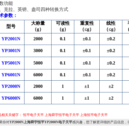
数功能
、克拉、英镑、盎司四种转换方式
术参数：
大称量
可读性
重复性
线性
型号
（g）
（g）
（≤g）
（≤g）
（
YP2001N
2000
0.1
±0.1
±0.2
YP3001N
3000
0.1
±0.1
±0.2
YP5001N
5000
0.1
±0.1
±0.2
YP6001N
6000
0.1
±0.1
±0.2
YP2000N
2000
1
±1
±2
YP6000N
6000
1
±1
±2
品相关关键字：
恒平电子天平
上海舜宇恒平电子天平
上海恒平电子天平
果你对
YP2000N上海舜宇恒平YP2000N电子天平
感兴趣，想了解更详细的产品信息，