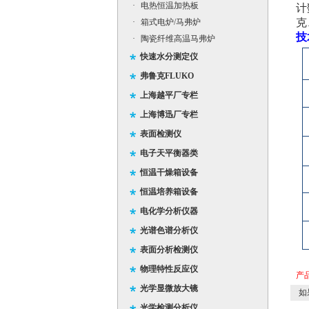
·
电热恒温加热板
计
克
·
箱式电炉/马弗炉
技
·
陶瓷纤维高温马弗炉
快速水分测定仪
弗鲁克FLUKO
上海越平厂专栏
上海博迅厂专栏
表面检测仪
电子天平衡器类
恒温干燥箱设备
恒温培养箱设备
电化学分析仪器
光谱色谱分析仪
表面分析检测仪
物理特性反应仪
产
光学显微放大镜
如
光学检测分析仪