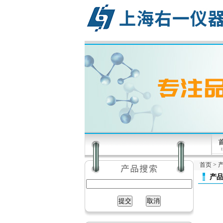
首页
>
产