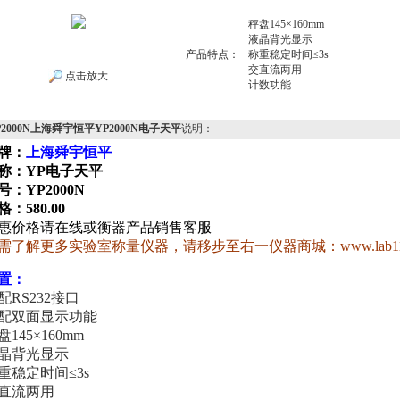
秤盘145×160mm
液晶背光显示
产品特点：
称重稳定时间≤3s
交直流两用
点击放大
计数功能
P2000N上海舜宇恒平YP2000N电子天平
说明：
牌：
上海舜宇恒平
称：YP电子天平
号：YP2000N
格：580.00
惠价格请在线或衡器产品销售客服
需了解更多实验室称量仪器，请移步至右一仪器商城：
www.lab1
置：
配
RS232
接口
配双面显示功能
盘
145×160mm
晶背光显示
重稳定时间
≤3s
直流两用