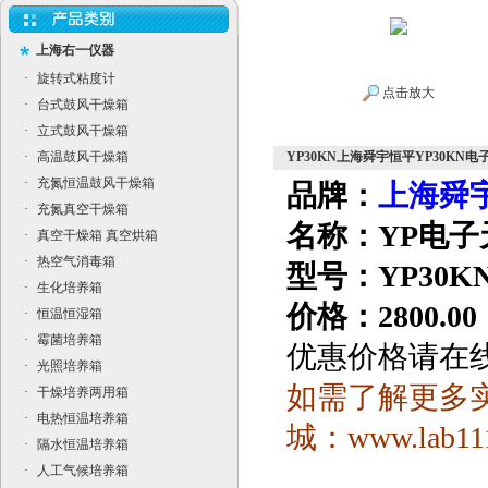
上海右一仪器
·
旋转式粘度计
点击放大
·
台式鼓风干燥箱
·
立式鼓风干燥箱
·
高温鼓风干燥箱
YP30KN上海舜宇恒平YP30KN电
·
充氮恒温鼓风干燥箱
品牌：
上海舜
·
充氮真空干燥箱
名称：YP电子
·
真空干燥箱 真空烘箱
·
热空气消毒箱
型号：YP30K
·
生化培养箱
价格：2800.00
·
恒温恒湿箱
·
霉菌培养箱
优惠价格请在
·
光照培养箱
如需了解更多
·
干燥培养两用箱
·
电热恒温培养箱
城：
www.lab11
·
隔水恒温培养箱
·
人工气候培养箱