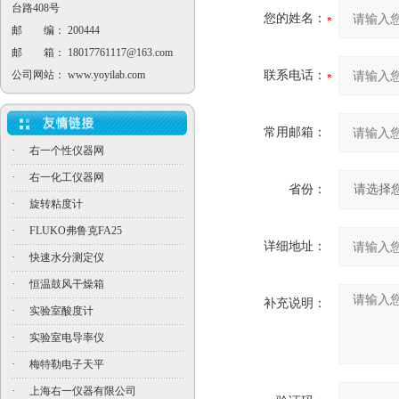
台路408号
您的姓名：
邮 编： 200444
邮 箱：
18017761117@163.com
公司网站：
www.yoyilab.com
联系电话：
常用邮箱：
·
右一个性仪器网
·
右一化工仪器网
省份：
·
旋转粘度计
·
FLUKO弗鲁克FA25
详细地址：
·
快速水分测定仪
·
恒温鼓风干燥箱
补充说明：
·
实验室酸度计
·
实验室电导率仪
·
梅特勒电子天平
·
上海右一仪器有限公司