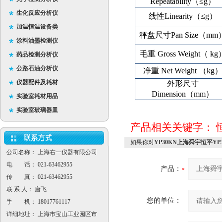
Repeatability（≤g）
生化反应分析仪
线性Linearity（≤g）
加温恒温设备类
秤盘尺寸Pan Size（mm
涂料油墨检测仪
毛重 Gross Weight（ kg
药品检测分析仪
公路石油分析仪
净重 Net Weight （kg
仪器配件及耗材
外形尺寸
Dimension（mm）
实验室耗材用品
实验室玻璃器皿
产品相关关键字：
如果你对
YP30KN上海舜宇恒平YP
公司名称： 上海右一仪器有限公司
电 话： 021-63462955
产品：
传 真： 021-63462955
联 系 人： 唐飞
您的单位：
手 机： 18017761117
详细地址： 上海市宝山工业园区市