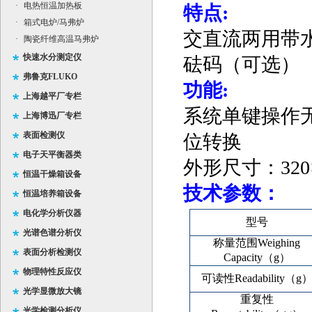
·
电热恒温加热板
特点
:
·
箱式电炉/马弗炉
交直流两用
带
·
陶瓷纤维高温马弗炉
快速水分测定仪
砝码（可选）
弗鲁克FLUKO
功能
:
上海越平厂专栏
系统单键操作
上海博迅厂专栏
表面检测仪
位转换
电子天平衡器类
外形尺寸：
32
恒温干燥箱设备
技术参数：
恒温培养箱设备
电化学分析仪器
型号
光谱色谱分析仪
称量范围Weighing
表面分析检测仪
Capacity（g）
物理特性反应仪
可读性Readability（g
光学显微放大镜
重复性
光学检测分析仪