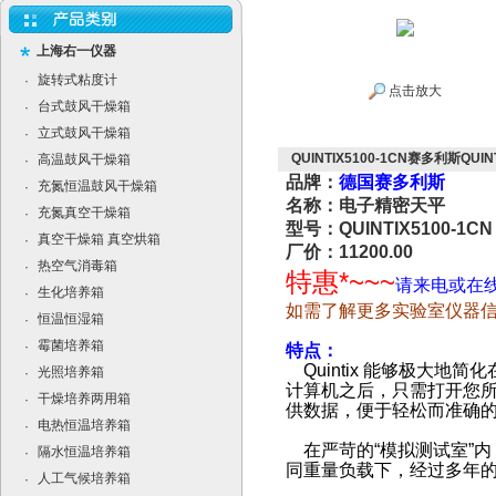
上海右一仪器
旋转式粘度计
·
点击放大
台式鼓风干燥箱
·
立式鼓风干燥箱
·
QUINTIX5100-1CN赛多利斯QUIN
高温鼓风干燥箱
·
品牌：
德国赛多利斯
充氮恒温鼓风干燥箱
·
名称：电子精密天平
充氮真空干燥箱
·
型号：QUINTIX5100-1CN
真空干燥箱 真空烘箱
·
厂价：11200.00
热空气消毒箱
·
特惠*~~~
请来电或在
生化培养箱
·
如需了解更多实验室仪器
恒温恒湿箱
·
霉菌培养箱
·
特点：
Quintix
能够极大地简化
光照培养箱
·
计算机之后，只需打开您
干燥培养两用箱
·
供数据，便于轻松而准确
电热恒温培养箱
·
在严苛的
“
模拟测试室
”
内
隔水恒温培养箱
·
同重量负载下，经过多年的
人工气候培养箱
·