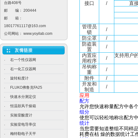
台路408号
接口
/
直接
邮 编： 200444
邮 箱：
18017761117@163.com
管理员
/
锁
公司网站：
www.yoyilab.com
防尘罩
/
防盗装
/
置
内置应
支持用户
/
右一个性仪器网
·
用程序
吊钩称
右一化工仪器网
/
·
重
附件
/
旋转粘度计
·
开发和
/
FLUKO弗鲁克FA25
·
制造
应用
快速水分测定仪
·
配方
恒温鼓风干燥箱
允许您快速称量配方中各个
·
组分
实验室酸度计
·
使您可以轻松地称出配方
统计
实验室电导率仪
·
当您需要知道整组不同样
梅特勒电子天平
耗费在枯 燥的数据统计工
·