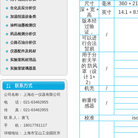
尺寸
毫米
360 + 2
生化反应分析仪
深 + 宽 +
英寸
14.1 + 8
高
加温恒温设备类
版本经
涂料油墨检测仪
过验
证，
药品检测分析仪
/
可以进
公路石油分析仪
行合法
贸易
仪器配件及耗材
用于分
实验室耗材用品
析天平
的 防风
/
实验室玻璃器皿
罩（设
计 1+
2）
机壳
/
公司名称： 上海右一仪器有限公司
称重传
电 话： 021-63462955
/
感器
传 真： 021-63462955
校准
is
联 系 人： 唐飞
手 机： 18017761117
详细地址： 上海市宝山工业园区市