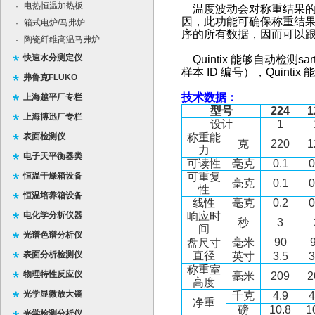
电热恒温加热板
·
温度波动会对称重结果的
因，此功能可确保称重结
箱式电炉/马弗炉
·
序的所有数据，因而可以
陶瓷纤维高温马弗炉
·
快速水分测定仪
Quintix
能够自动检测
sar
样本
ID
编
号），
Quintix
能
弗鲁克FLUKO
技术数据：
上海越平厂专栏
型号
224
1
上海博迅厂专栏
设计
1
表面检测仪
称重能
克
220
1
力
电子天平衡器类
可读性
毫克
0.1
0
恒温干燥箱设备
可重复
毫克
0.1
0
性
恒温培养箱设备
线性
毫克
0.2
0
电化学分析仪器
响应时
秒
3
间
光谱色谱分析仪
毫米
90
盘尺寸
表面分析检测仪
直径
英寸
3.5
3
称重室
物理特性反应仪
毫米
209
2
高度
光学显微放大镜
千克
4.9
4
净重
磅
10.8
1
光学检测分析仪