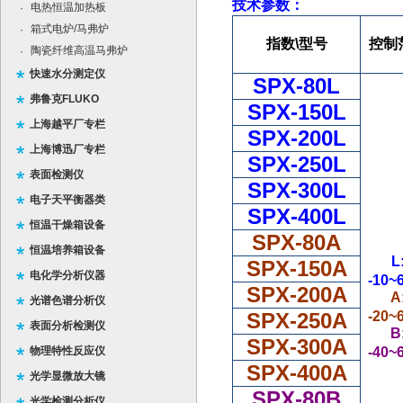
技术参数：
电热恒温加热板
·
箱式电炉/马弗炉
·
指数
\
型号
控制
陶瓷纤维高温马弗炉
·
快速水分测定仪
SPX-80L
弗鲁克FLUKO
SPX-150L
上海越平厂专栏
SPX-200L
上海博迅厂专栏
SPX-250L
表面检测仪
SPX-300L
电子天平衡器类
SPX-400L
恒温干燥箱设备
SPX-80A
恒温培养箱设备
L
SPX-150A
电化学分析仪器
-10~
SPX-200A
A
光谱色谱分析仪
SPX-250A
-20~
表面分析检测仪
B
SPX-300A
物理特性反应仪
-40~
SPX-400A
光学显微放大镜
SPX-80B
光学检测分析仪