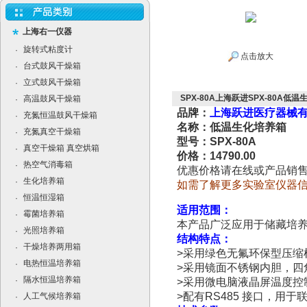
上海右一仪器
旋转式粘度计
·
点击放大
台式鼓风干燥箱
·
立式鼓风干燥箱
·
SPX-80A上海跃进SPX-80A低
高温鼓风干燥箱
·
品牌：
上海跃进医疗器械
充氮恒温鼓风干燥箱
·
名称：低温生化培养箱
充氮真空干燥箱
·
型号：SPX-80A
真空干燥箱 真空烘箱
·
价格：14790.00
热空气消毒箱
·
优惠价格请在线或产品销
生化培养箱
·
如需了解更多实验室仪器
恒温恒湿箱
·
适用范围：
霉菌培养箱
·
本产品广泛应用于储藏培
光照培养箱
·
结构特点：
干燥培养两用箱
·
>
采用绿色无氟环保型压缩
电热恒温培养箱
·
>
采用镜面不锈钢内胆，四
隔水恒温培养箱
·
>
采用微电脑液晶屏温度控
>
配有
RS485
接口，用于
人工气候培养箱
·