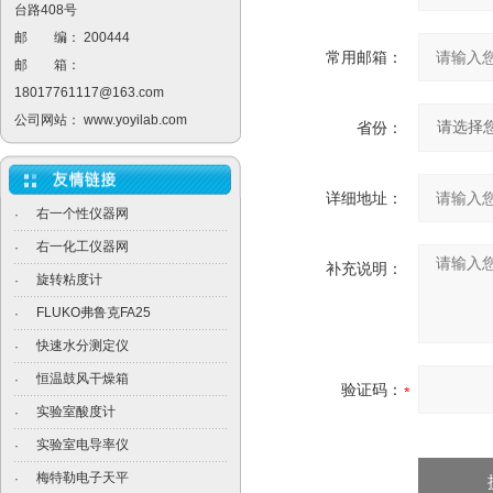
台路408号
邮 编： 200444
常用邮箱：
邮 箱：
18017761117@163.com
公司网站：
www.yoyilab.com
省份：
详细地址：
右一个性仪器网
·
右一化工仪器网
·
补充说明：
旋转粘度计
·
FLUKO弗鲁克FA25
·
快速水分测定仪
·
恒温鼓风干燥箱
·
验证码：
实验室酸度计
·
实验室电导率仪
·
梅特勒电子天平
·