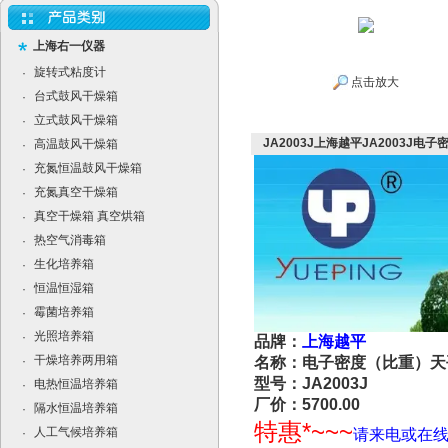
上海右一仪器
旋转式粘度计
·
点击放大
台式鼓风干燥箱
·
立式鼓风干燥箱
·
JA2003J上海越平JA2003J电
高温鼓风干燥箱
·
充氮恒温鼓风干燥箱
·
充氮真空干燥箱
·
真空干燥箱 真空烘箱
·
热空气消毒箱
·
生化培养箱
·
恒温恒湿箱
·
霉菌培养箱
·
光照培养箱
·
品牌：
上海越平
干燥培养两用箱
·
名称：电子密度（比重）天
型号：JA2003J
电热恒温培养箱
·
厂价：5700.00
隔水恒温培养箱
·
特惠*~~~
人工气候培养箱
·
请来电或在