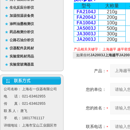
型
号
大称量
生化反应分析仪
FA2104J
210g
加温恒温设备类
FA2004J
200g
FA1004J
100g
涂料油墨检测仪
JA5003J
500g
药品检测分析仪
JA3003J
300g
JA2003J
200g
公路石油分析仪
仪器配件及耗材
产品相关关键字：
上海越平
越平密
如果你对
JA2003J上海越平JA2
实验室耗材用品
实验室玻璃器皿
产品：
公司名称： 上海右一仪器有限公司
您的单位：
电 话： 021-63462955
传 真： 021-63462955
您的姓名：
联 系 人： 唐飞
手 机： 18017761117
详细地址： 上海市宝山工业园区市
联系电话：