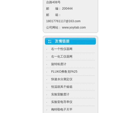
台路408号
邮 编： 200444
邮 箱：
18017761117@163.com
公司网站：
www.yoyilab.com
右一个性仪器网
·
右一化工仪器网
·
旋转粘度计
·
FLUKO弗鲁克FA25
·
快速水分测定仪
·
恒温鼓风干燥箱
·
实验室酸度计
·
实验室电导率仪
·
梅特勒电子天平
·