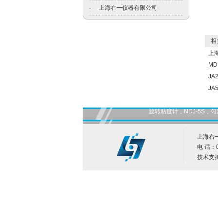
上海右一仪器有限公司
·
相关
上
MD
JA
JA
旋转粘度计，NDJ-5S
上海右
电 话：0
技术支