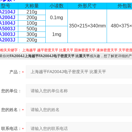
型
号
大称量
小读数
外
形
尺
寸
外
包
装
A2104J
210g
A2004J
200g
0.1mg
A1004J
100g
350×215×340mm
480×375
A5003J
500g
A3003J
300g
1mg
A2003J
200g
品相关关键字：
上海越平
越平密度天平
比重天平
固体密度天平
液体密度天平
天平密
果你对
FA2004J上海越平FA2004J电子密度天平 比重天平
感兴趣，想了解更详细的产
产品：
您的单位：
您的姓名：
联系电话：