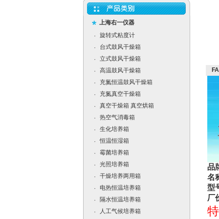
上海右一仪器
旋转式粘度计
·
台式鼓风干燥箱
·
立式鼓风干燥箱
·
F
高温鼓风干燥箱
·
充氮恒温鼓风干燥箱
·
充氮真空干燥箱
·
真空干燥箱 真空烘箱
·
热空气消毒箱
·
生化培养箱
·
恒温恒湿箱
·
霉菌培养箱
·
光照培养箱
·
品
干燥培养两用箱
·
名
型号
电热恒温培养箱
·
厂价
隔水恒温培养箱
·
特
人工气候培养箱
·