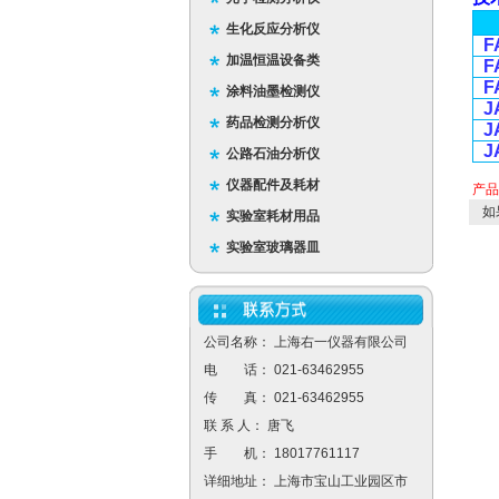
生化反应分析仪
F
加温恒温设备类
F
F
涂料油墨检测仪
J
药品检测分析仪
J
J
公路石油分析仪
仪器配件及耗材
产
如
实验室耗材用品
实验室玻璃器皿
公司名称： 上海右一仪器有限公司
电 话： 021-63462955
传 真： 021-63462955
联 系 人： 唐飞
手 机： 18017761117
详细地址： 上海市宝山工业园区市