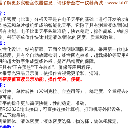
需了解更多实验室仪器信息，请移步至右一仪器商城：
www.lab1
介：
子密度（比重）分析天平是在电子天平的基础上进行开发的功
传感器和单片微机组成的智能化天平。它除了具有测量液体
/
固体
所有功能。电子比重天平称量准确，快速稳定，操作简单，功能
校、科研等单位作快速测定液体
/
固体的密度、质量和数量。
点：
性化设计、结构新颖、五面全透明玻璃防风罩。采用新一代电
高精度。具有
全自动故障检测，线性四点校准，超载保护等应用
用的超大数字集成型线路板，是产品精度的保障。
平具有
“
正在预热
”“
正在校准
”
、屏保等应用程序。
大带背光液晶显示屏，使操作者视觉更柔和、清晰。
有密度值直读显示功能，操作简单、便捷。
能：
有计件、单位转换（米制克拉、金盎司等）、稳定度、全量程去
便可靠。
天平的操作更加简便快捷，性能稳定、准确。
置
RS232C
输出接口，可直接连接计算机、打印机等外部设备。
置式下称吊钩。
测量固体、液体密度，液体密度选择，物选择，物体积标定。
术参数：