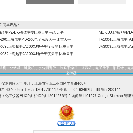
同类产品：
海越平PZ-D-5液体密度比重天平 韦氏天平
MD-100上海越平M
-200上海越平MD-200电子密度天平 比重天平
FA1004J上海越平F
2003J上海越平JA2003J电子密度天平 比重天平
JA3003J上海越平J
5003J上海越平JA5003J电子密度天平 比重天平
，匀桨机，分散机，乳化机，水分测定仪，鼓风干燥箱，培养箱，电子天平，酸度计，电
搅拌器
一仪器有限公司 地址：上海市宝山工业园区市台路408号
21-63462955 手 机：18017761117 传 真： 021-63462955 邮 编：200444
持：
化工仪器网
ICP备:
沪ICP备12014358号-2
访问量1191376
GoogleSitemap
管理