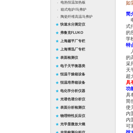
电热恒温加热板
如
·
箱式电炉/马弗炉
·
简
陶瓷纤维高温马弗炉
·
电
快速水分测定仪
式
的
弗鲁克FLUKO
学
上海越平厂专栏
特
上海博迅厂专栏
人
的
表面检测仪
采
电子天平衡器类
天
恒温干燥箱设备
超
具
恒温培养箱设备
功
电化学分析仪器
具
光谱色谱分析仪
简
使
表面分析检测仪
内
物理特性反应仪
内
光学显微放大镜
可
技
光学检测分析仪