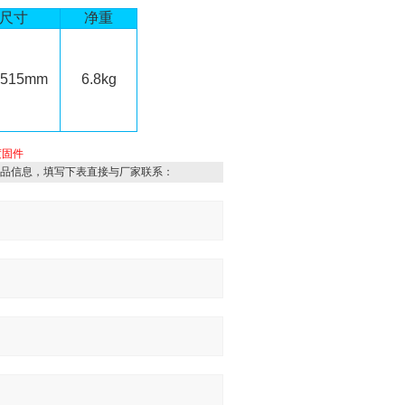
尺
寸
净
重
×515mm
6.8kg
度固件
品信息，填写下表直接与厂家联系：