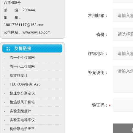
台路408号
邮 编： 200444
常用邮箱：
邮 箱：
18017761117@163.com
公司网站：
www.yoyilab.com
省份：
详细地址：
右一个性仪器网
·
右一化工仪器网
·
补充说明：
旋转粘度计
·
FLUKO弗鲁克FA25
·
快速水分测定仪
·
恒温鼓风干燥箱
·
验证码：
实验室酸度计
·
实验室电导率仪
·
梅特勒电子天平
·