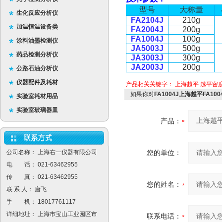
型
号
大称量
生化反应分析仪
FA2104J
210g
加温恒温设备类
FA2004J
200g
FA1004J
100g
涂料油墨检测仪
JA5003J
500g
药品检测分析仪
JA3003J
300g
JA2003J
200g
公路石油分析仪
仪器配件及耗材
产品相关关键字：
上海越平
越平密
如果你对
FA1004J上海越平FA1
实验室耗材用品
实验室玻璃器皿
产品：
公司名称： 上海右一仪器有限公司
您的单位：
电 话： 021-63462955
传 真： 021-63462955
您的姓名：
联 系 人： 唐飞
手 机： 18017761117
详细地址： 上海市宝山工业园区市
联系电话：