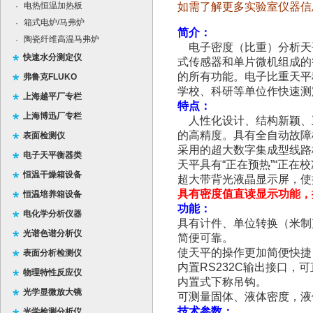
电热恒温加热板
如需了解更多实验室仪器信
·
箱式电炉/马弗炉
·
简介：
陶瓷纤维高温马弗炉
·
电子密度（比重）分析天
快速水分测定仪
式传感器和单片微机组成的
的所有功能。电子比重天平
弗鲁克FLUKO
学校、科研等单位作快速测
上海越平厂专栏
特点：
上海博迅厂专栏
人性化设计、结构新颖、
的高精度。具有
全自动故障
表面检测仪
采用的超大数字集成型线路
电子天平衡器类
天平具有
“
正在预热
”“
正在校
恒温干燥箱设备
超大带背光液晶显示屏，使
具有密度值直读显示功能，
恒温培养箱设备
功能：
电化学分析仪器
具有计件、单位转换（米制
光谱色谱分析仪
简便可靠。
使天平的操作更加简便快捷
表面分析检测仪
内置
RS232C
输出接口，可
物理特性反应仪
内置式下称吊钩。
光学显微放大镜
可测量固体、液体密度，液
技术参数：
光学检测分析仪