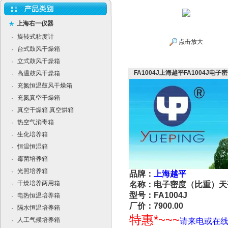
上海右一仪器
旋转式粘度计
·
点击放大
台式鼓风干燥箱
·
立式鼓风干燥箱
·
FA1004J上海越平FA1004J电
高温鼓风干燥箱
·
充氮恒温鼓风干燥箱
·
充氮真空干燥箱
·
真空干燥箱 真空烘箱
·
热空气消毒箱
·
生化培养箱
·
恒温恒湿箱
·
霉菌培养箱
·
光照培养箱
·
品牌：
上海越平
干燥培养两用箱
·
名称：电子密度（比重）天
型号：FA1004J
电热恒温培养箱
·
厂价：7900.00
隔水恒温培养箱
·
特惠*~~~
人工气候培养箱
·
请来电或在