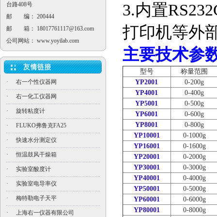
台路408号
3.
内置
RS232
邮 编： 200444
打印机等外
邮 箱：
18017761117@163.com
公司网站：
www.yoyilab.com
主要技术参
型号
称量范围
·
右一个性仪器网
YP2001
0-200g
YP4001
0-400g
·
右一化工仪器网
YP5001
0-500g
·
旋转粘度计
YP6001
0-600g
YP8001
0-800g
·
FLUKO弗鲁克FA25
YP10001
0-1000g
·
快速水分测定仪
YP16001
0-1600g
·
恒温鼓风干燥箱
YP20001
0-2000g
YP30001
0-3000g
·
实验室酸度计
YP40001
0-4000g
·
实验室电导率仪
YP50001
0-5000g
·
梅特勒电子天平
YP60001
0-6000g
YP80001
0-8000g
·
上海右一仪器有限公司