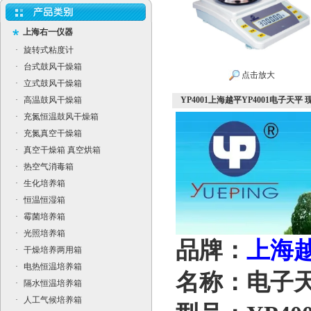
上海右一仪器
·
旋转式粘度计
·
台式鼓风干燥箱
点击放大
·
立式鼓风干燥箱
·
高温鼓风干燥箱
YP4001上海越平YP4001电子天平 
·
充氮恒温鼓风干燥箱
·
充氮真空干燥箱
·
真空干燥箱 真空烘箱
·
热空气消毒箱
·
生化培养箱
·
恒温恒湿箱
·
霉菌培养箱
·
光照培养箱
品牌：
上海
·
干燥培养两用箱
·
电热恒温培养箱
名称：电子
·
隔水恒温培养箱
·
人工气候培养箱