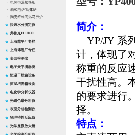
型号：YP400
·
电热恒温加热板
·
箱式电炉/马弗炉
·
陶瓷纤维高温马弗炉
简介：
快速水分测定仪
弗鲁克FLUKO
YP/JY
系
上海越平厂专栏
上海博迅厂专栏
计，体现了
表面检测仪
称重的反应
电子天平衡器类
恒温干燥箱设备
干扰性高。
恒温培养箱设备
电化学分析仪器
的要求进行
光谱色谱分析仪
择。
表面分析检测仪
物理特性反应仪
特点：
光学显微放大镜
光学检测分析仪