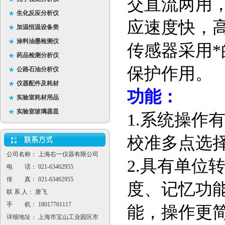
交直流两用
生化反应分析仪
应速度快，
加温恒温设备类
涂料油墨检测仪
传感器采用
药品检测分析仪
保护作用。
公路石油分析仪
仪器配件及耗材
功能：
实验室耗材用品
实验室玻璃器皿
1.
系统操作
校准多点选
公司名称： 上海右一仪器有限公司
2.
具有单位
电 话： 021-63462955
传 真： 021-63462955
度、记忆功
联 系 人： 唐飞
手 机： 18017761117
能，操作更
详细地址： 上海市宝山工业园区市