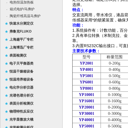
电热恒温加热板
·
选择。
箱式电炉/马弗炉
·
特点：
交直流两用，带水准仪，液晶
陶瓷纤维高温马弗炉
·
传感器采用*的锁紧装置，确保
快速水分测定仪
功能：
1.
系统操作有：计数功能，百分
弗鲁克FLUKO
2.
具有单位转换（米制克拉、金
上海越平厂专栏
靠。
3.
内置
RS232C
输出接口，可直
上海博迅厂专栏
主要技术参数：
表面检测仪
型号
称量范围
YP2001
0-200g
电子天平衡器类
YP4001
0-400g
恒温干燥箱设备
YP5001
0-500g
恒温培养箱设备
YP6001
0-600g
电化学分析仪器
YP8001
0-800g
YP10001
0-1000g
光谱色谱分析仪
YP16001
0-1600g
表面分析检测仪
YP20001
0-2000g
物理特性反应仪
YP30001
0-3000g
光学显微放大镜
YP40001
0-4000g
YP50001
0-5000g
光学检测分析仪