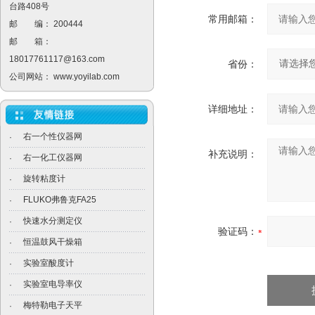
台路408号
常用邮箱：
邮 编： 200444
邮 箱：
18017761117@163.com
省份：
公司网站：
www.yoyilab.com
详细地址：
右一个性仪器网
·
补充说明：
右一化工仪器网
·
旋转粘度计
·
FLUKO弗鲁克FA25
·
快速水分测定仪
·
验证码：
恒温鼓风干燥箱
·
实验室酸度计
·
实验室电导率仪
·
梅特勒电子天平
·