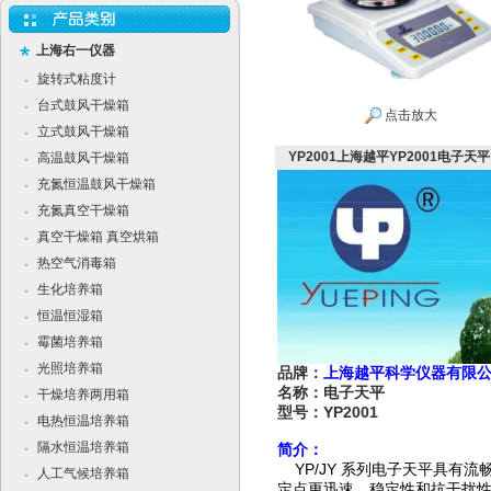
上海右一仪器
旋转式粘度计
·
台式鼓风干燥箱
·
点击放大
立式鼓风干燥箱
·
YP2001上海越平YP2001电子天平
高温鼓风干燥箱
·
充氮恒温鼓风干燥箱
·
充氮真空干燥箱
·
真空干燥箱 真空烘箱
·
热空气消毒箱
·
生化培养箱
·
恒温恒湿箱
·
霉菌培养箱
·
光照培养箱
·
品牌：
上海越平科学仪器有限
名称：电子天平
干燥培养两用箱
·
型号：YP2001
电热恒温培养箱
·
隔水恒温培养箱
·
简介：
YP/JY
系列电子天平具有流
人工气候培养箱
·
定点更迅速。稳定性和抗干扰