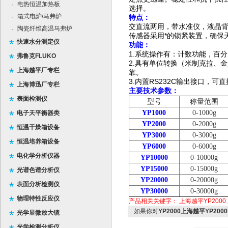
电热恒温加热板
·
选择。
箱式电炉/马弗炉
·
特点：
交直流两用，带水准仪，液晶
陶瓷纤维高温马弗炉
·
传感器采用*的锁紧装置，确保
快速水分测定仪
功能：
1.
系统操作有：计数功能，百分
弗鲁克FLUKO
2.
具有单位转换（米制克拉、金
上海越平厂专栏
靠。
3.
内置
RS232C
输出接口，可直
上海博迅厂专栏
主要技术参数：
表面检测仪
型号
称量范围
YP1000
0-1000g
电子天平衡器类
YP2000
0-2000g
恒温干燥箱设备
YP3000
0-3000g
恒温培养箱设备
YP6000
0-6000g
电化学分析仪器
YP10000
0-10000g
YP15000
0-15000g
光谱色谱分析仪
YP20000
0-20000g
表面分析检测仪
YP30000
0-30000g
物理特性反应仪
产品相关关键字：
上海越平YP2000
如果你对
YP2000上海越平YP20
光学显微放大镜
光学检测分析仪