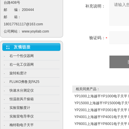
台路408号
补充说明：
邮 编： 200444
邮 箱：
18017761117@163.com
公司网站：
www.yoyilab.com
验证码：
右一个性仪器网
·
右一化工仪器网
·
旋转粘度计
·
FLUKO弗鲁克FA25
·
相关同类产品：
快速水分测定仪
·
YP1000上海越平YP1000电子天平
恒温鼓风干燥箱
·
YP15000上海越平YP15000电子
实验室酸度计
·
YP2001上海越平YP2001电子天平
实验室电导率仪
·
YP4001上海越平YP4001电子天平
YP8001上海越平YP8001电子天平 80
梅特勒电子天平
·