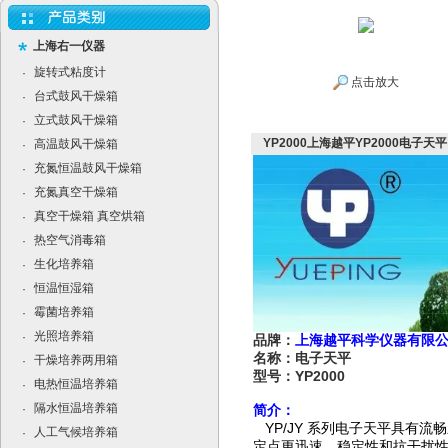
上海右一仪器
旋转式粘度计
·
点击放大
台式鼓风干燥箱
·
立式鼓风干燥箱
·
YP2000上海越平YP2000电子天平
高温鼓风干燥箱
·
充氮恒温鼓风干燥箱
·
充氮真空干燥箱
·
真空干燥箱 真空烘箱
·
热空气消毒箱
·
生化培养箱
·
恒温恒湿箱
·
霉菌培养箱
·
光照培养箱
·
品牌：
上海越平科学仪器有限
名称：电子天平
干燥培养两用箱
·
型号：YP2000
电热恒温培养箱
·
隔水恒温培养箱
·
简介：
YP/JY
系列电子天平具有流畅
人工气候培养箱
·
定点更迅速。稳定性和抗干扰