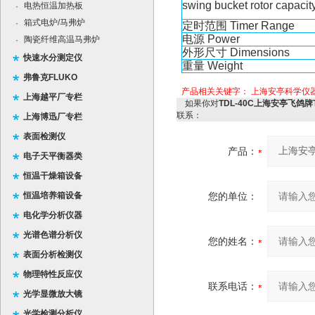
swing bucket rotor capacit
电热恒温加热板
·
箱式电炉/马弗炉
·
定时范围
Timer Range
电源
Power
陶瓷纤维高温马弗炉
·
外形尺寸
Dimensions
快速水分测定仪
重量
Weight
弗鲁克FLUKO
产品相关关键字：
上海安亭科学仪
上海越平厂专栏
如果你对
TDL-40C上海安亭飞鸽牌
联系：
上海博迅厂专栏
表面检测仪
产品：
电子天平衡器类
恒温干燥箱设备
恒温培养箱设备
您的单位：
电化学分析仪器
光谱色谱分析仪
您的姓名：
表面分析检测仪
物理特性反应仪
联系电话：
光学显微放大镜
光学检测分析仪