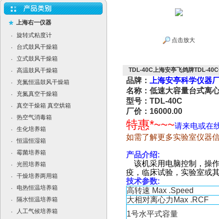
上海右一仪器
旋转式粘度计
·
点击放大
台式鼓风干燥箱
·
立式鼓风干燥箱
·
TDL-40C上海安亭飞鸽牌TDL-4
高温鼓风干燥箱
·
品牌：
上海安亭科学仪器厂
充氮恒温鼓风干燥箱
·
名称：低速大容量台式离
充氮真空干燥箱
·
型号：TDL-40C
真空干燥箱 真空烘箱
·
厂价：16000.00
热空气消毒箱
·
特惠*~~~
请来电或在
生化培养箱
·
如需了解更多实验室仪器
恒温恒湿箱
·
霉菌培养箱
·
产品介绍
:
该机采用电脑控制，操作
光照培养箱
·
疫，临床试验，实验室或
干燥培养两用箱
·
技术参数
:
电热恒温培养箱
·
高转速
Max .Speed
大相对离心力
Max .RCF
隔水恒温培养箱
·
人工气候培养箱
·
1
号水平式容量