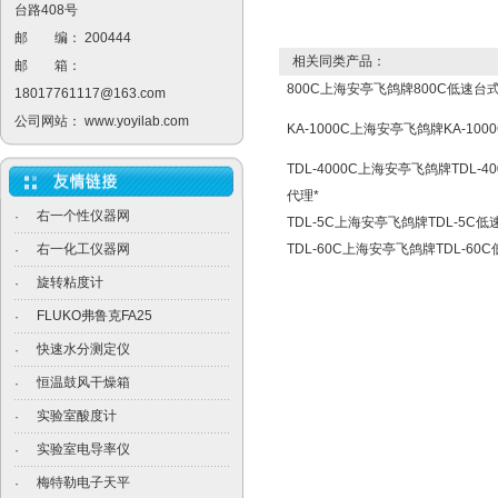
台路408号
邮 编： 200444
相关同类产品：
邮 箱：
800C上海安亭飞鸽牌800C低速台
18017761117@163.com
公司网站：
www.yoyilab.com
KA-1000C上海安亭飞鸽牌KA-10
TDL-4000C上海安亭飞鸽牌TDL-
代理*
右一个性仪器网
·
TDL-5C上海安亭飞鸽牌TDL-5C
右一化工仪器网
TDL-60C上海安亭飞鸽牌TDL-6
·
旋转粘度计
·
FLUKO弗鲁克FA25
·
快速水分测定仪
·
恒温鼓风干燥箱
·
实验室酸度计
·
实验室电导率仪
·
梅特勒电子天平
·