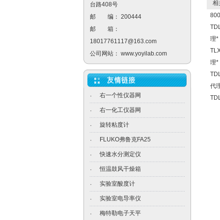
相关
台路408号
8
邮 编： 200444
TD
邮 箱：
理*
18017761117@163.com
TL
公司网站：
www.yoyilab.com
理*
TD
代理
右一个性仪器网
·
TD
右一化工仪器网
·
旋转粘度计
·
FLUKO弗鲁克FA25
·
快速水分测定仪
·
恒温鼓风干燥箱
·
实验室酸度计
·
实验室电导率仪
·
梅特勒电子天平
·