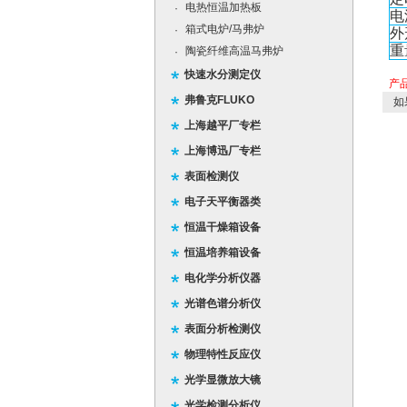
电热恒温加热板
·
电
箱式电炉/马弗炉
·
外
重
陶瓷纤维高温马弗炉
·
快速水分测定仪
产
弗鲁克FLUKO
如
上海越平厂专栏
上海博迅厂专栏
表面检测仪
电子天平衡器类
恒温干燥箱设备
恒温培养箱设备
电化学分析仪器
光谱色谱分析仪
表面分析检测仪
物理特性反应仪
光学显微放大镜
光学检测分析仪