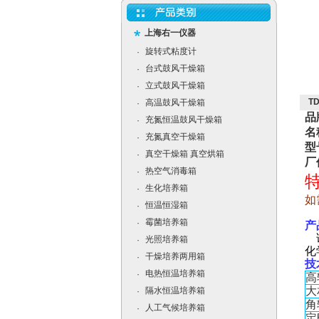
上海右一仪器
旋转式粘度计
·
台式鼓风干燥箱
·
立式鼓风干燥箱
·
T
高温鼓风干燥箱
·
品
充氮恒温鼓风干燥箱
·
名
充氮真空干燥箱
·
型
真空干燥箱 真空烘箱
·
厂
热空气消毒箱
·
特
生化培养箱
·
如
恒温恒湿箱
·
霉菌培养箱
·
产
该
光照培养箱
·
化
干燥培养两用箱
·
技
电热恒温培养箱
·
高
大
隔水恒温培养箱
·
角
人工气候培养箱
·
定