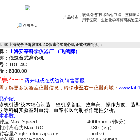
该机引进*技术精心制造，整机噪
产品特点：
用于医院、生物化学等科研实验室
点击放大
DL-4C上海安亭飞鸽牌TDL-4C低速台式离心机 正式代理*
说明：
牌：
上海安亭科学仪器厂 （飞鸽牌）
称：低速台式离心机
号：TDL-4C
价：6000.00
惠*~~~
请来电或在线咨询销售客服
需了解更多实验室仪器信息，请移步至右一仪器商城：
www.lab
品介绍
:
机引进*技术精心制造，整机噪音低、效率高、操作方便、造
学等科研实验室对血清、血浆和医药制品作定性分析。
术参数
:
转速
Max .Speed
4000rpm
（转
/
分）
相对离心力
Max .RCF
1430（×g）
转容量
Angle rotor capacity
15ml×6
时范围
Timer Range
0min
～
99min