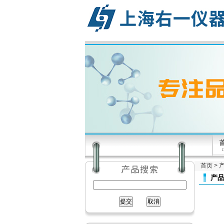
首页
>
产