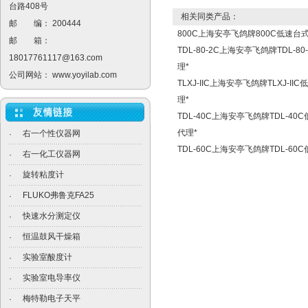
台路408号
相关同类产品：
邮 编： 200444
800C上海安亭飞鸽牌800C低速台
邮 箱：
TDL-80-2C上海安亭飞鸽牌TDL-
18017761117@163.com
理*
公司网站：
www.yoyilab.com
TLXJ-IIC上海安亭飞鸽牌TLXJ-
理*
TDL-40C上海安亭飞鸽牌TDL-4
代理*
右一个性仪器网
·
TDL-60C上海安亭飞鸽牌TDL-6
右一化工仪器网
·
旋转粘度计
·
FLUKO弗鲁克FA25
·
快速水分测定仪
·
恒温鼓风干燥箱
·
实验室酸度计
·
实验室电导率仪
·
梅特勒电子天平
·