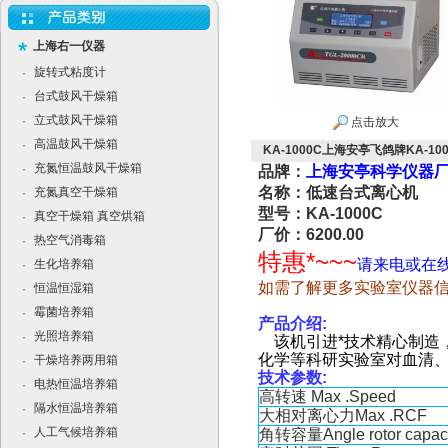
上海右一仪器
旋转式粘度计
·
台式鼓风干燥箱
·
立式鼓风干燥箱
·
点击放大
高温鼓风干燥箱
·
KA-1000C上海安亭飞鸽牌KA-1
充氮恒温鼓风干燥箱
·
品牌：
上海安亭科学仪器厂
名称：低速台式离心机
充氮真空干燥箱
·
型号：KA-1000C
真空干燥箱 真空烘箱
·
厂价：6200.00
热空气消毒箱
·
特惠*~~~
请来电或在
生化培养箱
·
如需了解更多实验室仪器
恒温恒湿箱
·
霉菌培养箱
·
产品介绍
:
光照培养箱
·
该机引进*技术精心制造
化学等科研实验室对血清
干燥培养两用箱
·
技术参数
:
电热恒温培养箱
·
高转速
Max .Speed
隔水恒温培养箱
·
大相对离心力
Max .RCF
人工气候培养箱
·
角转容量
Angle rotor capac