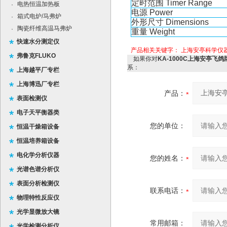
定时范围
Timer Range
电热恒温加热板
·
电源
Power
箱式电炉/马弗炉
·
外形尺寸
Dimensions
陶瓷纤维高温马弗炉
·
重量
Weight
快速水分测定仪
产品相关关键字：
上海安亭科学仪
弗鲁克FLUKO
如果你对
KA-1000C上海安亭飞鸽
系：
上海越平厂专栏
上海博迅厂专栏
产品：
表面检测仪
电子天平衡器类
您的单位：
恒温干燥箱设备
恒温培养箱设备
电化学分析仪器
您的姓名：
光谱色谱分析仪
表面分析检测仪
联系电话：
物理特性反应仪
光学显微放大镜
常用邮箱：
光学检测分析仪