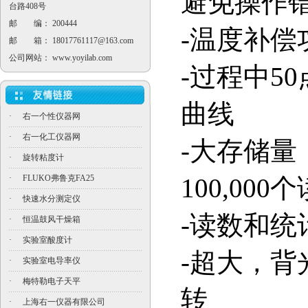
避免操作
台路408号
邮 编： 200444
-
温度补偿
邮 箱：
18017761117@163.com
公司网站：
www.yoyilab.com
-
过程中
50
曲线
·
右一个性仪器网
·
右一化工仪器网
-
大存储量
·
旋转粘度计
·
FLUKO弗鲁克FA25
100,000
个
·
快速水分测定仪
-
读数和统
·
恒温鼓风干燥箱
·
实验室酸度计
-
超大，背
·
实验室电导率仪
·
梅特勒电子天平
转
·
上海右一仪器有限公司