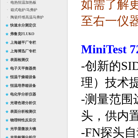
如需了解
·
电热恒温加热板
·
箱式电炉/马弗炉
至右一仪
·
陶瓷纤维高温马弗炉
快速水分测定仪
弗鲁克FLUKO
上海越平厂专栏
MiniTest 7
上海博迅厂专栏
表面检测仪
-
创新的
SI
电子天平衡器类
恒温干燥箱设备
理）技术
恒温培养箱设备
电化学分析仪器
-
测量范围
光谱色谱分析仪
头，供内
表面分析检测仪
物理特性反应仪
-FN
探头自
光学显微放大镜
光学检测分析仪