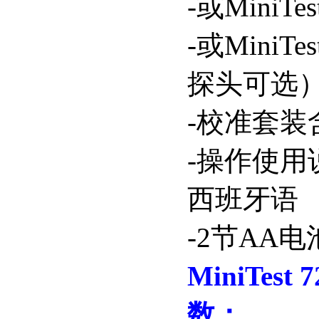
-
或
MiniTes
-
或
MiniTes
探头可选
-
校准套装
-
操作使用
西班牙语
-2
节
AA
电
MiniTest 7
数：