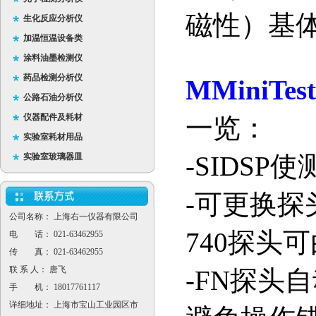
磁性）基
生化反应分析仪
加温恒温设备类
涂料油墨检测仪
药品检测分析仪
MMiniTest
公路石油分析仪
仪器配件及耗材
一览：
实验室耗材用品
-SIDSP
使
实验室玻璃器皿
-
可更换探
公司名称： 上海右一仪器有限公司
740
探头可
电 话： 021-63462955
传 真： 021-63462955
联 系 人： 唐飞
-FN
探头自
手 机： 18017761117
详细地址： 上海市宝山工业园区市