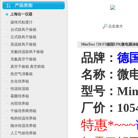
上海右一仪器
·
旋转式粘度计
点击放大
·
台式鼓风干燥箱
·
立式鼓风干燥箱
·
高温鼓风干燥箱
MiniTest 720 F5德国EPK微电脑
·
充氮恒温鼓风干燥箱
品牌：
德国
·
充氮真空干燥箱
·
真空干燥箱 真空烘箱
名称：微
·
热空气消毒箱
·
生化培养箱
型号：MiniT
·
恒温恒湿箱
·
霉菌培养箱
厂价：1054
·
光照培养箱
·
干燥培养两用箱
·
电热恒温培养箱
特惠*~~~
·
隔水恒温培养箱
·
人工气候培养箱