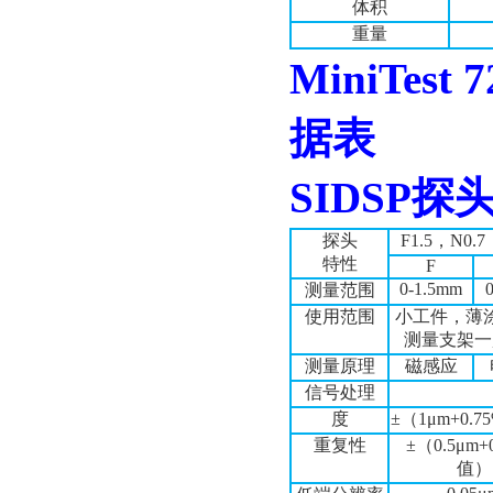
体积
重量
MiniTest 7
据表
SIDSP
探
探头
F1.5
，
N0.7
特性
F
0-1.5mm
测量范围
使用范围
小工件，薄
测量支架一
测量原理
磁感应
信号处理
度
±
（
1μm+0.7
重复性
±
（
0.5μm+
值）