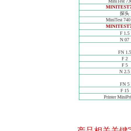
MiniTest 73
MINITEST7
探头
MiniTest 74
MINITEST7
F 1.5
N 07
FN 1.
F 2
F 5
N 2.5
FN 5
F 15
Printer MiniPr
产品相关关键