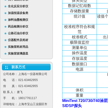
探头类型
数据记忆组数
生化反应分析仪
存储数据量
加温恒温设备类
统计值
读值
涂料油墨检测仪
校准程序符合和规
药品检测分析仪
范
公路石油分析仪
校准模式
出
仪器配件及耗材
极限值监控
实验室耗材用品
测量单位
操作温度
实验室玻璃器皿
存放温度
数据接口
电源
公司名称： 上海右一仪器有限公司
电 话： 021-63462955
传 真： 021-63462955
体积
联 系 人： 唐飞
重量
手 机： 18017761117
MiniTest 720/730/740
涂层
详细地址： 上海市宝山工业园区市
SIDSP
探头