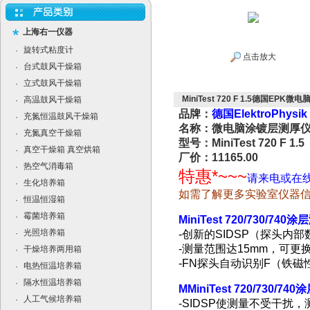
上海右一仪器
旋转式粘度计
·
点击放大
台式鼓风干燥箱
·
立式鼓风干燥箱
·
MiniTest 720 F 1.5德国EPK微
高温鼓风干燥箱
·
品牌：
德国ElektroPhys
充氮恒温鼓风干燥箱
·
名称：微电脑涂镀层测厚
充氮真空干燥箱
·
型号：MiniTest 720 F 1.5
真空干燥箱 真空烘箱
·
厂价：11165.00
热空气消毒箱
·
特惠*~~~
请来电或在
生化培养箱
·
如需了解更多实验室仪器
恒温恒湿箱
·
霉菌培养箱
·
MiniTest 720/730/740
涂层
光照培养箱
·
-
创新的
SIDSP
（探头内部
-
测量范围达
15mm
，可更
干燥培养两用箱
·
-FN
探头自动识别
F
（铁磁
电热恒温培养箱
·
隔水恒温培养箱
·
MMiniTest 720/730/740
涂
人工气候培养箱
·
-SIDSP
使测量不受干扰，