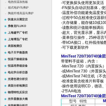
电热恒温加热板
·
-
可更换探头使用更加灵活
-FN
探头自动识别基体，使
箱式电炉/马弗炉
·
-
温度补偿功能避免温度变
陶瓷纤维高温马弗炉
·
-
过程中
50
点校准使仪器获
快速水分测定仪
-
大存储量，能存储
10
或
10
弗鲁克FLUKO
-
读数和统计值能单独调出
-
超大，背光显示屏，显示
上海越平厂专栏
-
菜单指引操作，
25
种语言
上海博迅厂专栏
-
带
IrDA
接口，红外线传输
表面检测仪
-
可下载更新软件
电子天平衡器类
MiniTest 720/730/740
涂层
恒温干燥箱设备
带塑料手提箱，内含：
恒温培养箱设备
-MiniTest 720（
内置探头
-
或
MiniTest 730
（外置探
电化学分析仪器
-
或
MiniTest 740
主机（不
光谱色谱分析仪
-
校准套装含校准片和零板
表面分析检测仪
-
操作使用说明
CD
，德语、
-2
节
AA
电池
物理特性反应仪
MiniTest 720/730/740
涂层
光学显微放大镜
M
型号
特性
光学检测分析仪