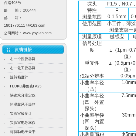
台路408号
探头
F1.5
，
N0.7
特性
F
邮 编： 200444
0-1.5mm
0
测量范围
邮 箱：
使用范围
小工件，薄涂
18017761117@163.com
测量支架一
公司网站：
www.yoyilab.com
测量原理
磁感应
信号处理
度
±
（
1μm+0.
值）
右一个性仪器网
·
重复性
±
（
0.5μm+0
右一化工仪器网
·
值）
0.05μ
低端分辨率
旋转粘度计
·
1.0mm
小曲率半径
FLUKO弗鲁克FA25
·
（凸）
7.5mm
快速水分测定仪
小曲率半径
·
（凹，外置
恒温鼓风干燥箱
·
探头）
实验室酸度计
·
30mm
小曲率半径
（凹，内置
实验室电导率仪
·
探头）
梅特勒电子天平
·
Φ5mm
小测量面积