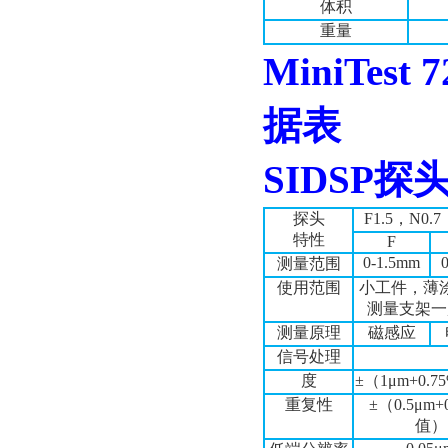
体积
重量
MiniTest 7
据表
SIDSP
探
探头
F1.5
，
N0.7
特性
F
0-1.5mm
测量范围
使用范围
小工件，薄
测量支架一
测量原理
磁感应
信号处理
度
±
（
1μm+0.7
重复性
±
（
0.5μm+
值）