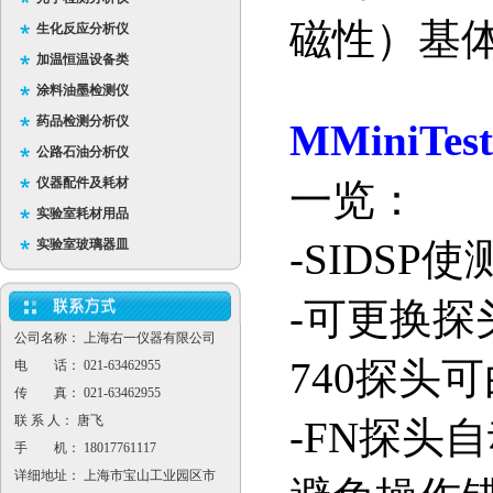
磁性）基
生化反应分析仪
加温恒温设备类
涂料油墨检测仪
药品检测分析仪
MMiniTest
公路石油分析仪
仪器配件及耗材
一览：
实验室耗材用品
-SIDSP
使
实验室玻璃器皿
-
可更换探
公司名称： 上海右一仪器有限公司
740
探头可
电 话： 021-63462955
传 真： 021-63462955
联 系 人： 唐飞
-FN
探头自
手 机： 18017761117
详细地址： 上海市宝山工业园区市