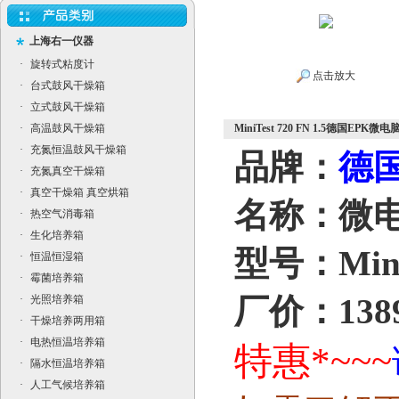
上海右一仪器
·
旋转式粘度计
点击放大
·
台式鼓风干燥箱
·
立式鼓风干燥箱
·
高温鼓风干燥箱
MiniTest 720 FN 1.5德国EPK微
·
充氮恒温鼓风干燥箱
品牌：
德国
·
充氮真空干燥箱
·
真空干燥箱 真空烘箱
名称：微
·
热空气消毒箱
·
生化培养箱
型号：MiniT
·
恒温恒湿箱
·
霉菌培养箱
厂价：1389
·
光照培养箱
·
干燥培养两用箱
·
电热恒温培养箱
特惠*~~~
·
隔水恒温培养箱
·
人工气候培养箱