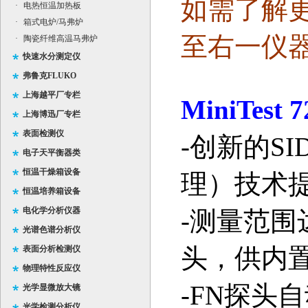
如需了解
·
电热恒温加热板
·
箱式电炉/马弗炉
至右一仪
·
陶瓷纤维高温马弗炉
快速水分测定仪
弗鲁克FLUKO
上海越平厂专栏
MiniTest 7
上海博迅厂专栏
表面检测仪
-
创新的
SI
电子天平衡器类
恒温干燥箱设备
理）技术
恒温培养箱设备
电化学分析仪器
-
测量范围
光谱色谱分析仪
头，供内
表面分析检测仪
物理特性反应仪
-FN
探头自
光学显微放大镜
光学检测分析仪