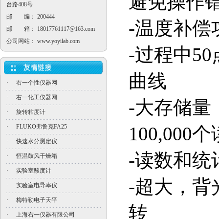
避免操作
台路408号
邮 编： 200444
-
温度补偿
邮 箱：
18017761117@163.com
公司网站：
www.yoyilab.com
-
过程中
50
曲线
·
右一个性仪器网
·
右一化工仪器网
-
大存储量
·
旋转粘度计
·
FLUKO弗鲁克FA25
100,000
个
·
快速水分测定仪
-
读数和统
·
恒温鼓风干燥箱
·
实验室酸度计
-
超大，背
·
实验室电导率仪
·
梅特勒电子天平
转
·
上海右一仪器有限公司