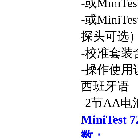
-
或
MiniTes
-
或
MiniTes
探头可选
-
校准套装
-
操作使用
西班牙语
-2
节
AA
电
MiniTest 7
数：