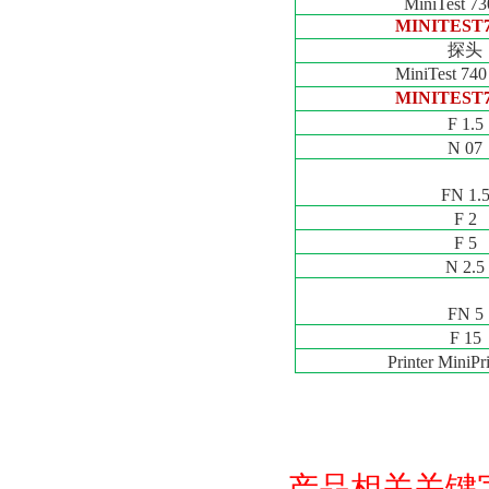
MiniTest 73
MINITEST7
探头
MiniTest 74
MINITEST7
F 1.5
N 07
FN 1.
F 2
F 5
N 2.5
FN 5
F 15
Printer MiniPr
产品相关关键