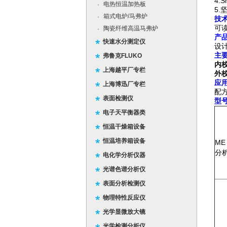
4.
电热恒温加热板
·
5
箱式电炉/马弗炉
·
技
可读
陶瓷纤维高温马弗炉
·
产
快速水分测定仪
设
主
弗鲁克FLUKO
内
上海越平厂专栏
外校
应
上海博迅厂专栏
配
表面检测仪
型
电子天平衡器类
恒温干燥箱设备
恒温培养箱设备
ME
分
电化学分析仪器
光谱色谱分析仪
表面分析检测仪
物理特性反应仪
光学显微放大镜
光学检测分析仪