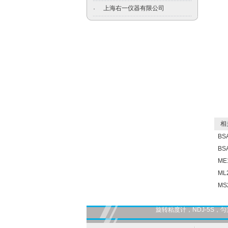
上海右一仪器有限公司
·
相关
BS
BS
ME
M
M
旋转粘度计，NDJ-5S