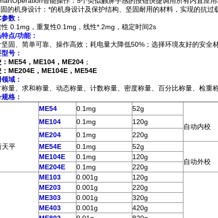
SmartOperation智能操作：5个类似触屏手感的按钮快捷调用所有内
.坚固的机身设计：*的机身设计及保护结构、坚固耐用的材料，实现的抗过
术参数：
性 0.1mg，重复性0.1mg，线性*.2mg，稳定时间2s
品特点
/
功能：
计坚固、简单可靠、操作高效；耗电量大降低50%；选择环境友好的安全
要型号：
校：
ME54
，
ME104
，
ME204
；
：ME204E
，
ME104E
，
ME54E
用
领域
：
方称量、求和称量、动态称量、计数称量、密度称量、百分比称量、检重
号规格：
ME54
0.1mg
52g
ME104
0.1mg
120g
自动内校
ME204
0.1mg
220g
析天平
ME54E
0.1mg
52g
ME104E
0.1mg
120g
自动外校
ME204E
0.1mg
220g
ME103
0.001g
120g
ME203
0.001g
220g
ME303
0.001g
320g
ME403
0.001g
420g