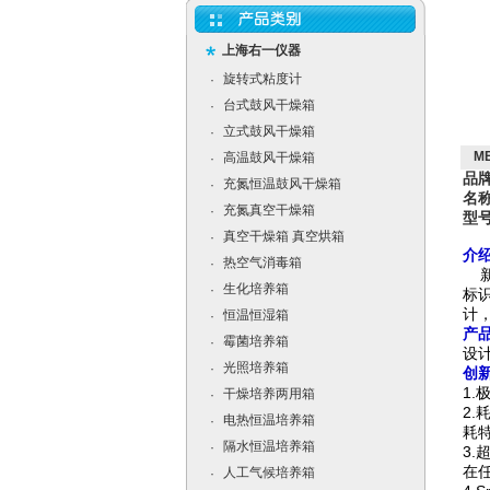
上海右一仪器
旋转式粘度计
·
台式鼓风干燥箱
·
立式鼓风干燥箱
·
M
高温鼓风干燥箱
·
品
充氮恒温鼓风干燥箱
·
名
充氮真空干燥箱
·
型号
真空干燥箱 真空烘箱
·
介
热空气消毒箱
·
新
生化培养箱
·
标
计
恒温恒湿箱
·
产
霉菌培养箱
·
设
光照培养箱
·
创
1
干燥培养两用箱
·
2.
电热恒温培养箱
·
耗
隔水恒温培养箱
·
3.
在
人工气候培养箱
·