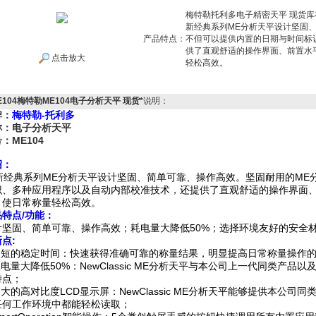
梅特勒托利多电子精密天平 现货库存
新经典系列ME分析天平设计坚固
产品特点：
不但可以提供内置的日期与时间标
供了直观舒适的操作界面、前置水
点击放大
轻松高效。
E104梅特勒ME104电子分析天平 现货*
说明：
牌：
梅特勒-托利多
称：电子分析天平
：ME104
绍：
经典系列ME分析天平设计坚固、简单可靠、操作高效。坚固耐用的ME
识、多种应用程序以及自动内部校准技术，还提供了直观舒适的操作界面
，使日常称量轻松高效。
品特点
/
功能：
计坚固、简单可靠、操作高效；耗电量大降低50%；选择环境友好的安全
新点
:
.极短的稳定时间：快速获得准确可靠的称量结果，明显提高日常称量操作
耗电量大降低50%：NewClassic ME分析天平与本公司上一代同类产
特点；
超大的高对比度LCD显示屏：NewClassic ME分析天平能够提供本公
任何工作环境中都能轻松读取；