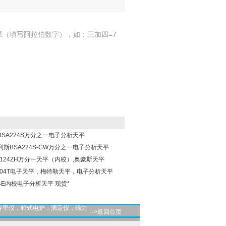
果（填写阿拉伯数字），如：三加四=7
斯BSA224S万分之一电子分析天平
多利斯BSA224S-CW万分之一电子分析天平
EX124ZH万分一天平（内校）,奥豪斯天平
L304T电子天平，梅特勒天平，电子分析天平
54E内校电子分析天平 现货*
导率仪，箱式电炉，滴定仪，磁力
-->返回首页