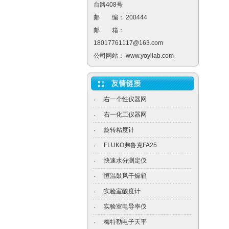
台路408号
邮 编： 200444
邮 箱：
18017761117@163.com
公司网站：
www.yoyilab.com
右一个性仪器网
·
右一化工仪器网
·
旋转粘度计
·
FLUKO弗鲁克FA25
·
快速水分测定仪
·
恒温鼓风干燥箱
·
实验室酸度计
·
实验室电导率仪
·
梅特勒电子天平
·