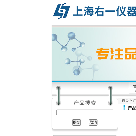
首页
>
产