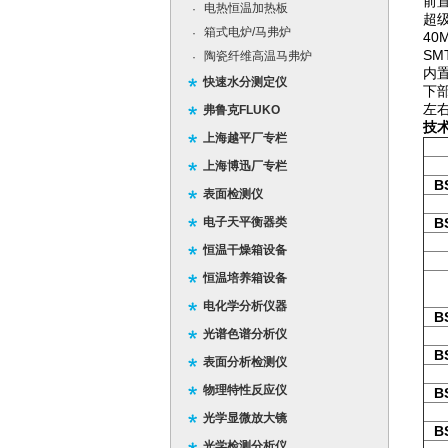
前
电热恒温加热板
·
超
箱式电炉/马弗炉
·
40
S
陶瓷纤维高温马弗炉
·
内置
快速水分测定仪
下
左
弗鲁克FLUKO
技
上海越平厂专栏
上海博迅厂专栏
B
表面检测仪
电子天平衡器类
B
恒温干燥箱设备
恒温培养箱设备
电化学分析仪器
B
光谱色谱分析仪
B
表面分析检测仪
物理特性反应仪
B
光学显微放大镜
B
光学检测分析仪