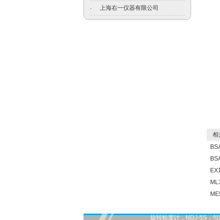
上海右一仪器有限公司
·
相关
BS
BS
EX
M
ME
旋转粘度计，NDJ-5S