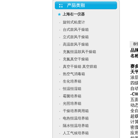
上海右一仪器
旋转式粘度计
·
台式鼓风干燥箱
·
立式鼓风干燥箱
·
B
高温鼓风干燥箱
·
品
充氮恒温鼓风干燥箱
·
名
充氮真空干燥箱
·
赛多
真空干燥箱 真空烘箱
·
天
热空气消毒箱
·
涂
生化培养箱
·
四
自
恒温恒湿箱
·
-
霉菌培养箱
·
五
光照培养箱
·
动
全
干燥培养两用箱
·
超
电热恒温培养箱
·
计
隔水恒温培养箱
·
密
应
人工气候培养箱
·