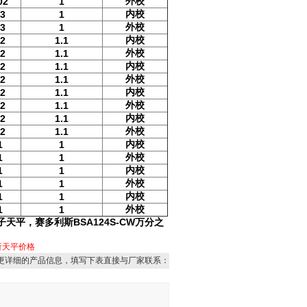
外校
02
1
内校
03
1
外校
03
1
内校
02
1.1
外校
02
1.1
内校
02
1.1
外校
02
1.1
内校
02
1.1
外校
02
1.1
内校
02
1.1
外校
02
1.1
内校
1
1
外校
1
1
内校
1
1
外校
1
1
内校
1
1
外校
1
1
子天平，
赛多利斯BSA124S-CW万分之
析天平价格
更详细的产品信息，填写下表直接与厂家联系：