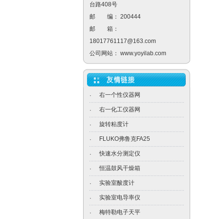
台路408号
邮 编： 200444
邮 箱：
18017761117@163.com
公司网站：
www.yoyilab.com
右一个性仪器网
·
右一化工仪器网
·
旋转粘度计
·
FLUKO弗鲁克FA25
·
快速水分测定仪
·
恒温鼓风干燥箱
·
实验室酸度计
·
实验室电导率仪
·
梅特勒电子天平
·