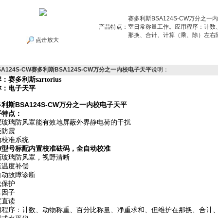
赛多利斯BSA124S-CW万分之
产品特点：
室日常称量工作。应用程序：计数
那换、合计、计算（乘、除）左右
点击放大
SA124S-CW赛多利斯BSA124S-CW万分之一内校电子天平
说明：
牌：赛多利斯
sartorius
称：电子天平
利斯BSA124S-CW万分之一内校电子天平
平特点：
层玻璃防风罩能有效地屏蔽外界静电荷的干扰
级防震
动校准系统
CW型号标配内置校准砝码，全自动校准
面玻璃防风罩，视野清晰
态温度补偿
自动故障诊断
载保护
算因子
度直读
用程序：计数、动物称重、百分比称量、净重求和、但维护在那换、合计