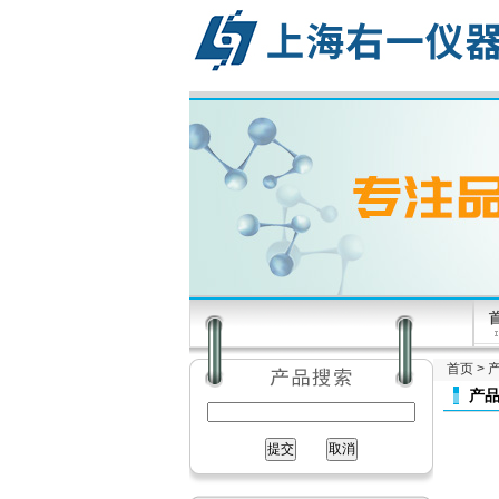
首页
>
产