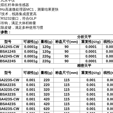
置式水平仪
级双杠杆单体传感器
MHz高速微处理器MC1，测量结果更快
MT技术，线路集成度更高
RS232接口，符合GLP
部吊钩，满足大体积称量
右除皮键，满足多种使用习惯
术参数：
分析天平
型号
可读性(g)
量程(g)
称盘尺寸(mm)
重复性(≤±g)
线性(≤
SA124S-CW
0.0001g
120g
90
0.0001
0.0
BSA124S
0.0001g
120g
90
0.0001
0.0
SA224S-CW
0.0001g
220g
90
0.0001
0.0
BSA224S
0.0001g
220g
90
0.0001
0.0
精密天平
型号
可读性(g)
量程(g)
称盘尺寸(mm)
重复性(≤±g)
线性(≤
SA223S-CW
0.001
220
115
0.001
0.0
BSA223S
0.001
220
115
0.001
0.0
SA323S-CW
0.001
320
115
0.001
0.0
BSA323S
0.001
320
115
0.001
0.0
SA423S-CW
0.001
420
115
0.001
0.0
BSA423S
0.001
420
115
0.001
0.0
SA623S-CW
0.001
620
115
0.001
0.0