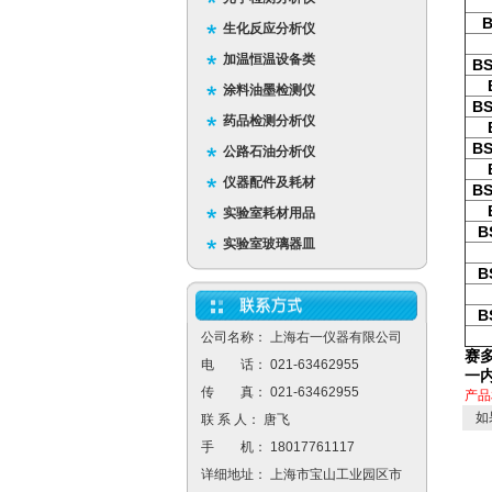
B
生化反应分析仪
加温恒温设备类
BS
涂料油墨检测仪
BS
药品检测分析仪
BS
公路石油分析仪
仪器配件及耗材
BS
实验室耗材用品
B
实验室玻璃器皿
B
B
公司名称： 上海右一仪器有限公司
赛
电 话： 021-63462955
一
传 真： 021-63462955
产品
如
联 系 人： 唐飞
手 机： 18017761117
详细地址： 上海市宝山工业园区市