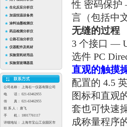
性 密码保护 
生化反应分析仪
言（包括中
加温恒温设备类
涂料油墨检测仪
无缝的过程
药品检测分析仪
公路石油分析仪
3 个接口 — 
仪器配件及耗材
选件 PC D
实验室耗材用品
实验室玻璃器皿
直观的触摸
配置的 4.5
公司名称： 上海右一仪器有限公司
图标和直观
电 话： 021-63462955
传 真： 021-63462955
套也可快速
联 系 人： 唐飞
手 机： 18017761117
成称量程序
详细地址： 上海市宝山工业园区市