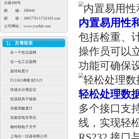
台路408号
邮 编： 200444
邮 箱：
18017761117@163.com
内置易用性
公司网站：
www.yoyilab.com
包括检重、
操作员可以立
·
右一个性仪器网
·
右一化工仪器网
功能可确保
·
旋转粘度计
·
FLUKO弗鲁克FA25
·
快速水分测定仪
轻松处理数
·
恒温鼓风干燥箱
多个接口支持
·
实验室酸度计
·
实验室电导率仪
线，实现轻松
·
梅特勒电子天平
RS232 
·
上海右一仪器有限公司