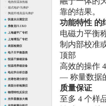
融于一体的
·
电热恒温加热板
·
箱式电炉/马弗炉
靠的结果。
·
陶瓷纤维高温马弗炉
快速水分测定仪
功能特性 的
弗鲁克FLUKO
电磁力平衡称
上海越平厂专栏
上海博迅厂专栏
制内部校准或
表面检测仪
电子天平衡器类
顶部
恒温干燥箱设备
高效的操作 
恒温培养箱设备
电化学分析仪器
— 称量数据
光谱色谱分析仪
质量保证
表面分析检测仪
物理特性反应仪
至多 4 个样
光学显微放大镜
光学检测分析仪