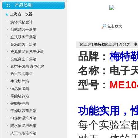
上海右一仪器
·
旋转式粘度计
点击放大
·
台式鼓风干燥箱
·
立式鼓风干燥箱
·
高温鼓风干燥箱
ME104T梅特勒ME104T万分之一
·
充氮恒温鼓风干燥箱
品牌：
梅特勒
·
充氮真空干燥箱
·
真空干燥箱 真空烘箱
名称：电子
·
热空气消毒箱
ME10
·
生化培养箱
型号：
·
恒温恒湿箱
·
霉菌培养箱
·
光照培养箱
功能实用，
·
干燥培养两用箱
·
电热恒温培养箱
每个实验室
·
隔水恒温培养箱
·
人工气候培养箱