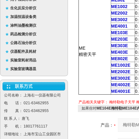
ME802
0
ME1002
0
生化反应分析仪
ME2002
0
加温恒温设备类
ME3002
0
涂料油墨检测仪
ME4001
0
ME103E
0
药品检测分析仪
ME203E
0
公路石油分析仪
ME303E
0
ME
仪器配件及耗材
ME403E
0
精密天平
ME802E
0
实验室耗材用品
ME1002E
0
实验室玻璃器皿
ME2002E
0
ME3002E
0
ME4002E
0
ME4001E
0
公司名称： 上海右一仪器有限公司
产品相关关键字：
梅特勒电子天平
电 话： 021-63462955
如果你对
ME104E梅特勒ME104
传 真： 021-63462955
联 系 人： 唐飞
产品：
手 机： 18017761117
详细地址： 上海市宝山工业园区市