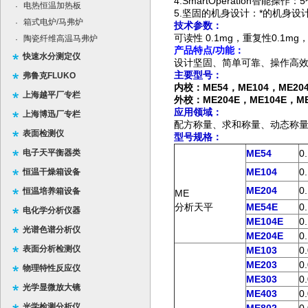
4.SmartOperation
电热恒温加热板
·
5.坚固的机身设计：*的机身
箱式电炉/马弗炉
·
技术参数：
可读性 0.1mg，重复性0.1mg
陶瓷纤维高温马弗炉
·
产品特点
/
功能：
快速水分测定仪
设计坚固、简单可靠、操作高效
主要型号：
弗鲁克FLUKO
内校：
ME54
，
ME104
，
ME20
上海越平厂专栏
外校：ME204E
，
ME104E
，
M
应用
领域
：
上海博迅厂专栏
配方称量、求和称量、动态称
表面检测仪
型号规格：
电子天平衡器类
ME54
0
ME104
0
恒温干燥箱设备
ME204
0
恒温培养箱设备
ME
分析天平
ME54E
0
电化学分析仪器
ME104E
0
光谱色谱分析仪
ME204E
0
表面分析检测仪
ME103
0
ME203
0
物理特性反应仪
ME303
0
光学显微放大镜
ME403
0
光学检测分析仪