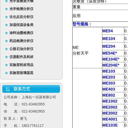
灵敏度（温度漂移）
光学显微放大镜
重量
光学检测分析仪
应用
生化反应分析仪
型号规格：
加温恒温设备类
ME54
0
涂料油墨检测仪
ME104
0
药品检测分析仪
ME204
0
ME
公路石油分析仪
分析天平
ME54E*
0
仪器配件及耗材
ME104E*
0
实验室耗材用品
ME204E*
0
ME103
0
实验室玻璃器皿
ME203
0
ME303
0
ME403
0
ME802
0
公司名称： 上海右一仪器有限公司
ME1002
0
电 话： 021-63462955
ME2002
0
传 真： 021-63462955
ME3002
0
联 系 人： 唐飞
ME4001
0
ME103E
0
手 机： 18017761117