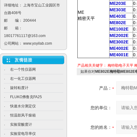
ME203E
0
详细地址： 上海市宝山工业园区市
ME303E
0
ME
台路408号
ME403E
0
精密天平
邮 编： 200444
ME802E
0
邮 箱：
ME1002E
0
ME2002E
0
18017761117@163.com
ME3002E
0
公司网站：
www.yoyilab.com
ME4002E
0
ME4001E
0
产品相关关键字：
梅特勒电子天平
右一个性仪器网
·
如果你对
ME802E梅特勒ME802
右一化工仪器网
·
旋转粘度计
产品：
·
FLUKO弗鲁克FA25
·
快速水分测定仪
·
您的单位：
恒温鼓风干燥箱
·
实验室酸度计
·
您的姓名：
实验室电导率仪
·