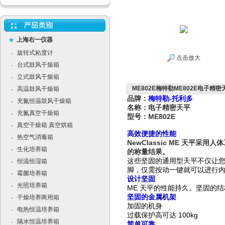
上海右一仪器
旋转式粘度计
·
点击放大
台式鼓风干燥箱
·
立式鼓风干燥箱
·
ME802E梅特勒ME802E电子精密
高温鼓风干燥箱
·
品牌：
梅特勒-托利多
充氮恒温鼓风干燥箱
·
名称：电子精密天平
充氮真空干燥箱
·
型号：ME802E
真空干燥箱 真空烘箱
·
高效便捷的性能
热空气消毒箱
·
NewClassic ME
天平采用人体
生化培养箱
·
的称量
结果。
这些坚固的通用型天平不仅让
恒温恒湿箱
·
脚，仅需按动一键就可以进行
霉菌培养箱
·
设计坚固
光照培养箱
·
ME 天平的性能持久。坚固的
坚固的金属机架
干燥培养两用箱
·
加固的机身
电热恒温培养箱
·
过载保护高可达 100kg
隔水恒温培养箱
·
简单可靠