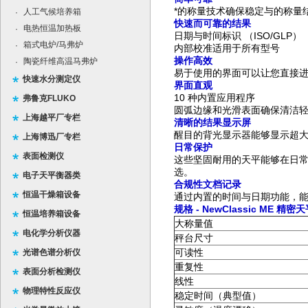
*的称量技术确保稳定与的称量
人工气候培养箱
·
快速而可靠的结果
电热恒温加热板
·
日期与时间标识 （ISO/GLP）
箱式电炉/马弗炉
·
内部校准适用于所有型号
操作高效
陶瓷纤维高温马弗炉
·
易于使用的界面可以让您直接
快速水分测定仪
界面直观
10 种内置应用程序
弗鲁克FLUKO
圆弧边缘和光滑表面确保清洁
上海越平厂专栏
清晰的结果显示屏
醒目的背光显示器能够显示超
上海博迅厂专栏
日常保护
表面检测仪
这些坚固耐用的天平能够在日常
选。
电子天平衡器类
合规性文档记录
恒温干燥箱设备
通过内置的时间与日期功能，能追
规格
- NewClassic ME
精密天
恒温培养箱设备
大称量值
电化学分析仪器
秤台尺寸
可读性
光谱色谱分析仪
重复性
表面分析检测仪
线性
物理特性反应仪
稳定时间（典型值）