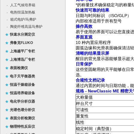
*的称量技术确保稳定与的称量
人工气候培养箱
·
快速而可靠的结果
电热恒温加热板
·
日期与时间标识 （ISO/GLP）
箱式电炉/马弗炉
·
内部校准适用于所有型号
操作高效
陶瓷纤维高温马弗炉
·
易于使用的界面可以让您直接
快速水分测定仪
界面直观
10 种内置应用程序
弗鲁克FLUKO
圆弧边缘和光滑表面确保清洁
上海越平厂专栏
清晰的结果显示屏
醒目的背光显示器能够显示超
上海博迅厂专栏
日常保护
表面检测仪
这些坚固耐用的天平能够在日常
选。
电子天平衡器类
合规性文档记录
恒温干燥箱设备
通过内置的时间与日期功能，能追
规格
- NewClassic ME
精密天
恒温培养箱设备
大称量值
电化学分析仪器
秤台尺寸
可读性
光谱色谱分析仪
重复性
表面分析检测仪
线性
物理特性反应仪
稳定时间（典型值）