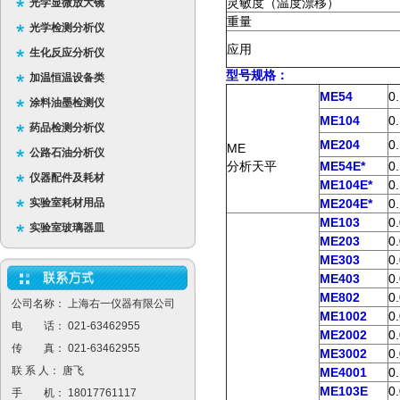
灵敏度（温度漂移）
光学显微放大镜
重量
光学检测分析仪
应用
生化反应分析仪
型号规格：
加温恒温设备类
ME54
0
涂料油墨检测仪
ME104
0
药品检测分析仪
ME204
0
ME
公路石油分析仪
分析天平
ME54E*
0
仪器配件及耗材
ME104E*
0
实验室耗材用品
ME204E*
0
ME103
0
实验室玻璃器皿
ME203
0
ME303
0
ME403
0
ME802
0
公司名称： 上海右一仪器有限公司
ME1002
0
电 话： 021-63462955
ME2002
0
传 真： 021-63462955
ME3002
0
联 系 人： 唐飞
ME4001
0
ME103E
0
手 机： 18017761117