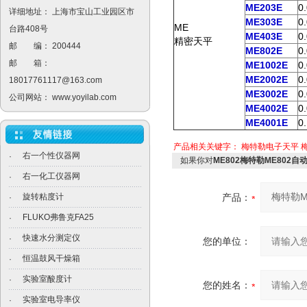
ME203E
0
详细地址： 上海市宝山工业园区市
ME303E
0
ME
台路408号
ME403E
0
精密天平
邮 编： 200444
ME802E
0
邮 箱：
ME1002E
0
ME2002E
0
18017761117@163.com
ME3002E
0
公司网站：
www.yoyilab.com
ME4002E
0
ME4001E
0
产品相关关键字：
梅特勒电子天平
右一个性仪器网
·
如果你对
ME802梅特勒ME802
右一化工仪器网
·
旋转粘度计
产品：
·
FLUKO弗鲁克FA25
·
快速水分测定仪
·
您的单位：
恒温鼓风干燥箱
·
实验室酸度计
·
您的姓名：
实验室电导率仪
·