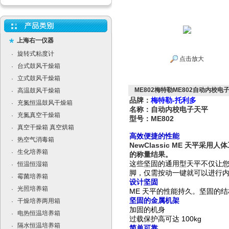
上海右一仪器
旋转式粘度计
·
点击放大
台式鼓风干燥箱
·
立式鼓风干燥箱
·
ME802梅特勒ME802自动内校电
高温鼓风干燥箱
·
品牌：
梅特勒-托利多
充氮恒温鼓风干燥箱
·
名称：自动内校电子天平
充氮真空干燥箱
·
型号：ME802
真空干燥箱 真空烘箱
·
高效便捷的性能
热空气消毒箱
·
NewClassic ME
天平采用人体
生化培养箱
·
的称量
结果。
这些坚固的通用型天平不仅让
恒温恒湿箱
·
脚，仅需按动一键就可以进行
霉菌培养箱
·
设计坚固
光照培养箱
·
ME 天平的性能持久。坚固的
坚固的金属机架
干燥培养两用箱
·
加固的机身
电热恒温培养箱
·
过载保护高可达 100kg
隔水恒温培养箱
·
简单可靠