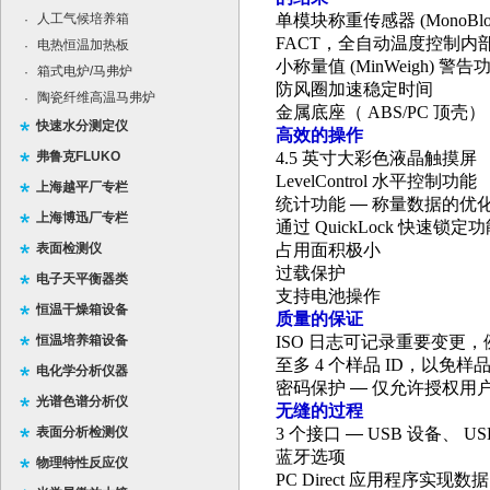
人工气候培养箱
单模块称重传感器
(MonoBl
·
FACT
，全自动温度控制内
电热恒温加热板
·
小称量值
(MinWeigh)
警告
箱式电炉/马弗炉
·
防风圈加速稳定时间
陶瓷纤维高温马弗炉
·
金属底座（
ABS/PC
顶壳）
快速水分测定仪
高效的操作
弗鲁克FLUKO
4.5
英寸大彩色液晶触摸屏
LevelControl
水平控制功能
上海越平厂专栏
统计功能
—
称量数据的优
上海博迅厂专栏
通过
QuickLock
快速锁定功
表面检测仪
占用面积极小
过载保护
电子天平衡器类
支持电池操作
恒温干燥箱设备
质量的保证
恒温培养箱设备
ISO
日志可记录重要变更，
至多
4
个样品
ID
，以免样
电化学分析仪器
密码保护
—
仅允许授权用
光谱色谱分析仪
无缝的过程
表面分析检测仪
3
个接口
—
USB
设备、
US
蓝牙选项
物理特性反应仪
PC Direct
应用程序实现数据