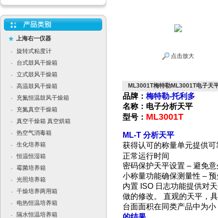
上海右一仪器
旋转式粘度计
·
点击放大
台式鼓风干燥箱
·
立式鼓风干燥箱
·
ML3001T梅特勒ML3001T电子
高温鼓风干燥箱
·
品牌：
梅特勒-托利多
充氮恒温鼓风干燥箱
·
名称：电子分析天平
充氮真空干燥箱
·
ML3001T
型号：
真空干燥箱 真空烘箱
·
热空气消毒箱
·
ML-T 分析天平
生化培养箱
获得认可的称量单元提供可靠的
·
正常运行时间
恒温恒湿箱
·
密码保护天平设置 – 避免
霉菌培养箱
·
小称量功能确保测量性 – 
光照培养箱
·
内置 ISO 日志功能提供对
干燥培养两用箱
·
做的修改。 直观的天平，具
电热恒温培养箱
·
台面面积在同类产品中为小
隔水恒温培养箱
·
的结果