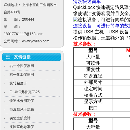
清洗快速简单
详细地址： 上海市宝山工业园区市
QuickLock 快速锁
台路408号
缘使清洁变得容易并且安全
邮 编： 200444
连接设备，可进行简单的数
邮 箱：
提供 USB 主机、USB 设
18017761117@163.com
松传输数据，无需额外的 P
公司网站：
www.yoyilab.com
技术参数：
型号
M
大秤量
可读性
右一个性仪器网
·
重复性
右一化工仪器网
·
称盘直径
外部尺寸
旋转粘度计
·
稳定时间
FLUKO弗鲁克FA25
·
校准方式
快速水分测定仪
·
显示方式
接口
恒温鼓风干燥箱
·
技术参数：
实验室酸度计
·
型号
大秤量
实验室电导率仪
·