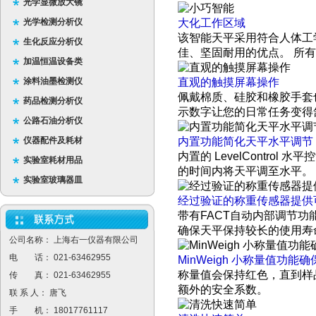
光学显微放大镜
光学检测分析仪
大化工作区域
该智能天平采用符合人体工
生化反应分析仪
佳、坚固耐用的优点。 所
加温恒温设备类
涂料油墨检测仪
直观的触摸屏幕操作
佩戴棉质、硅胶和橡胶手套也
药品检测分析仪
示数字让您的日常任务变得
公路石油分析仪
仪器配件及耗材
内置功能简化天平水平调节
内置的 LevelContr
实验室耗材用品
的时间内将天平调至水平。
实验室玻璃器皿
经过验证的称重传感器提供
带有FACT自动内部调节功能
确保天平保持较长的使用寿
公司名称： 上海右一仪器有限公司
电 话： 021-63462955
MinWeigh 小称量值功
称量值会保持红色，直到样
传 真： 021-63462955
额外的安全系数。
联 系 人： 唐飞
手 机： 18017761117