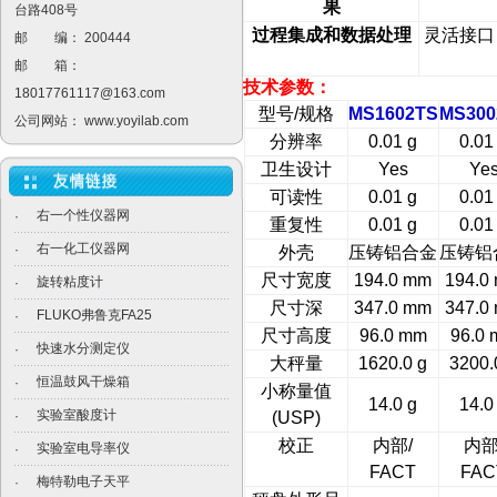
果
台路408号
过程集成和数据处理
灵活接口
邮 编： 200444
邮 箱：
技术参数：
18017761117@163.com
型号/规格
MS1602TS
MS300
公司网站：
www.yoyilab.com
分辨率
0.01 g
0.01
卫生设计
Yes
Ye
可读性
0.01 g
0.01
右一个性仪器网
·
重复性
0.01 g
0.01
右一化工仪器网
·
外壳
压铸铝合金
压铸铝
尺寸宽度
194.0 mm
194.0
旋转粘度计
·
尺寸深
347.0 mm
347.0
FLUKO弗鲁克FA25
·
尺寸高度
96.0 mm
96.0
快速水分测定仪
·
大秤量
1620.0 g
3200.
恒温鼓风干燥箱
·
小称量值
14.0 g
14.0
实验室酸度计
·
(USP)
校正
内部/
内部
实验室电导率仪
·
FACT
FAC
梅特勒电子天平
·