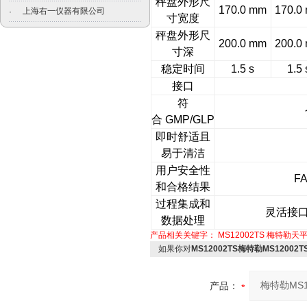
秤盘外形尺
170.0 mm
170.0
上海右一仪器有限公司
·
寸宽度
秤盘外形尺
200.0 mm
200.0
寸深
稳定时间
1.5 s
1.5 
接口
符
合 GMP/GLP
即时舒适且
易于清洁
用户安全性
F
和合格结果
过程集成和
灵活接口：
数据处理
产品相关关键字：
MS12002TS
梅特勒天
如果你对
MS12002TS梅特勒MS1200
产品：