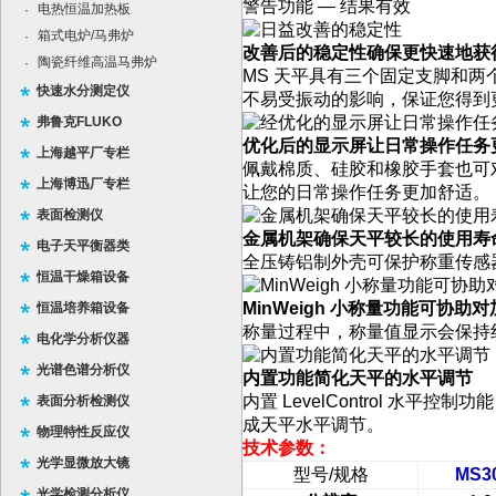
警告功能 — 结果有效
电热恒温加热板
·
箱式电炉/马弗炉
·
改善后的稳定性确保更快速地获
陶瓷纤维高温马弗炉
·
MS 天平具有三个固定支脚和两个
快速水分测定仪
不易受振动的影响，保证您得到
弗鲁克FLUKO
优化后的显示屏让日常操作任务
上海越平厂专栏
佩戴棉质、硅胶和橡胶手套也可对
上海博迅厂专栏
让您的日常操作任务更加舒适。
表面检测仪
金属机架确保天平较长的使用寿
电子天平衡器类
全压铸铝制外壳可保护称重传感
恒温干燥箱设备
MinWeigh 小称量功能可协
恒温培养箱设备
称量过程中，称量值显示会保持
电化学分析仪器
光谱色谱分析仪
内置功能简化天平的水平调节
内置 LevelControl 
表面分析检测仪
成天平水平调节。
物理特性反应仪
技术参数：
光学显微放大镜
型号
/
规格
MS3
光学检测分析仪