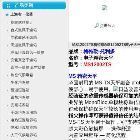
上海右一仪器
旋转式粘度计
·
点击放大
台式鼓风干燥箱
·
立式鼓风干燥箱
·
MS12002TS梅特勒MS12002TS电子
高温鼓风干燥箱
·
品牌：
梅特勒-托利多
充氮恒温鼓风干燥箱
·
名称：电子精密天平
充氮真空干燥箱
·
型号：
MS12002TS
真空干燥箱 真空烘箱
·
热空气消毒箱
·
MS 精密天平
坚固耐用的 MS-TS天平融合 pro
生化培养箱
·
便舒心，易于使用。
恒温恒湿箱
·
经验证的称重传感器确保可靠的
霉菌培养箱
·
业界的 MonoBloc 单模块称
光照培养箱
·
过载保护确保天平较长的使用寿
干燥培养两用箱
·
指尖操作即可获得值得信任的结
电热恒温培养箱
·
MS-TS 天平易于操作，可*
隔水恒温培养箱
·
超大彩色触摸屏 — 操作舒适
内置应用程序 — 简化流程
人工气候培养箱
·