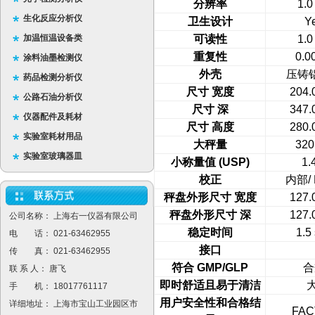
分辨率
1.0
生化反应分析仪
卫生设计
Y
加温恒温设备类
可读性
1.0
重复性
0.0
涂料油墨检测仪
外壳
压铸
药品检测分析仪
尺寸
宽度
204.
公路石油分析仪
尺寸
深
347.
仪器配件及耗材
尺寸
高度
280.
实验室耗材用品
大秤量
320
实验室玻璃器皿
小称量值
(USP)
1.
校正
内部
/
秤盘外形尺寸
宽度
127.
秤盘外形尺寸
深
127.
公司名称： 上海右一仪器有限公司
稳定时间
1.5
电 话： 021-63462955
接口
传 真： 021-63462955
符合
GMP/GLP
合
联 系 人： 唐飞
即时舒适且易于清洁
手 机： 18017761117
用户安全性和合格结
详细地址： 上海市宝山工业园区市
FAC