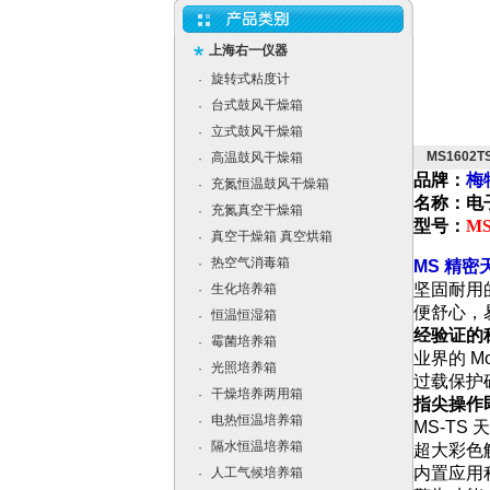
上海右一仪器
旋转式粘度计
·
台式鼓风干燥箱
·
立式鼓风干燥箱
·
MS1602
高温鼓风干燥箱
·
品牌：
梅
充氮恒温鼓风干燥箱
·
名称：电
充氮真空干燥箱
·
型号：
MS
真空干燥箱 真空烘箱
·
热空气消毒箱
·
MS 精密
坚固耐用的 
生化培养箱
·
便舒心，
恒温恒湿箱
·
经验证的
霉菌培养箱
·
业界的 M
光照培养箱
·
过载保护
干燥培养两用箱
·
指尖操作
电热恒温培养箱
·
MS-T
隔水恒温培养箱
·
超大彩色
内置应用
人工气候培养箱
·