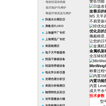
警告功能 
电热恒温加热板
·
箱式电炉/马弗炉
·
改善后的
陶瓷纤维高温马弗炉
·
MS 天平
快速水分测定仪
不易受振
弗鲁克FLUKO
优化后的
上海越平厂专栏
佩戴棉质
上海博迅厂专栏
让您的日
表面检测仪
金属机架
电子天平衡器类
全压铸铝
恒温干燥箱设备
MinWe
恒温培养箱设备
称量过程
电化学分析仪器
光谱色谱分析仪
内置功能
内置 Le
表面分析检测仪
成天平水
物理特性反应仪
技术参数
光学显微放大镜
型
光学检测分析仪