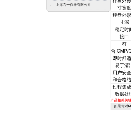
秤盘外
上海右一仪器有限公司
·
寸宽
秤盘外
寸深
稳定时
接口
符
合 GMP/
即时舒
易于清
用户安
和合格
过程集
数据处
产品相关关
如果你对
M