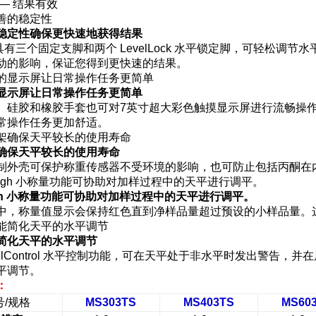
— 结果有效
稳定性确保更快速地获得结果
具有三个固定支脚和两个 LevelLock 水平锁定脚，可轻松调
动的影响，保证您得到更快速的结果。
显示屏让日常操作任务更简单
、硅胶和橡胶手套也可对7英寸超大彩色触摸显示屏进行流畅操作。
常操作任务更加舒适。
确保天平较长的使用寿命
制外壳可保护称重传感器不受环境的影响，也可防止包括丙酮在
igh 小称量功能可协助对加样过程中的天平进行调平。
中，称量值显示会保持红色直到净样品量超过预设的小样品量。
简化天平的水平调节
velControl 水平控制功能，可在天平处于非水平时发出警告
平调节。
：
号
/
规格
MS303TS
MS403TS
MS60