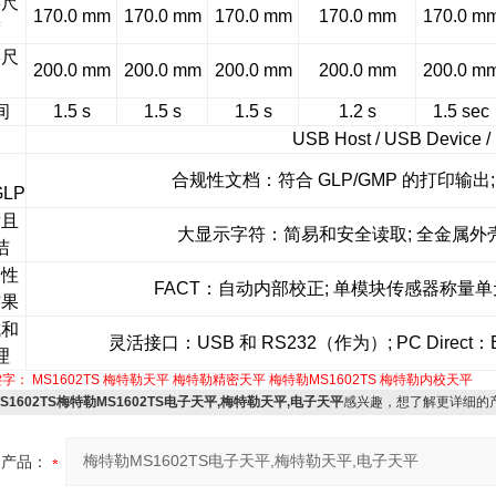
形尺
170.0 mm
170.0 mm
170.0 mm
170.0 mm
170.0 m
度
形尺
200.0 mm
200.0 mm
200.0 mm
200.0 mm
200.0 m
间
1.5 s
1.5 s
1.5 s
1.2 s
1.5 sec
USB Host / USB Device 
合规性文档：符合 GLP/GMP 的打印输出
GLP
适且
大显示字符：简易和安全读取; 全金属
洁
全性
FACT：自动内部校正; 单模块传感器称量
结果
成和
灵活接口：USB 和 RS232（作为）; PC Direc
理
键字：
MS1602TS
梅特勒天平
梅特勒精密天平
梅特勒MS1602TS
梅特勒内校天平
S1602TS梅特勒MS1602TS电子天平,梅特勒天平,电子天平
感兴趣，想了解更详细的
产品：