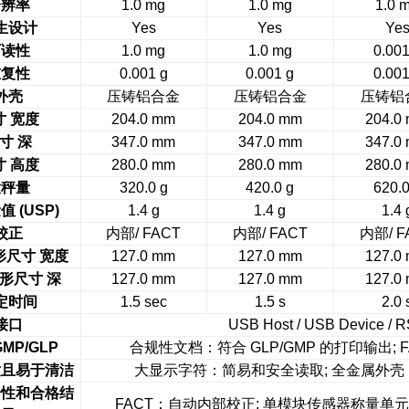
分辨率
1.0 mg
1.0 mg
1.0 
生设计
Yes
Yes
Ye
可读性
1.0 mg
1.0 mg
0.001
重复性
0.001 g
0.001 g
0.001
外壳
压铸铝合金
压铸铝合金
压铸铝
寸
宽度
204.0 mm
204.0 mm
204.0
寸
深
347.0 mm
347.0 mm
347.0
寸
高度
280.0 mm
280.0 mm
280.0
大秤量
320.0 g
420.0 g
620.0
量值
(USP)
1.4 g
1.4 g
1.4 
校正
内部
/ FACT
内部
/ FACT
内部
/ 
形尺寸
宽度
127.0 mm
127.0 mm
127.0
形尺寸
深
127.0 mm
127.0 mm
127.0
定时间
1.5 sec
1.5 s
2.0 
接口
USB Host / USB Device / 
MP/GLP
合规性文档：符合
GLP/GMP
的打印输出
; 
适且易于清洁
大显示字符：简易和安全读取
;
全金属外壳
全性和合格结
FACT
：自动内部校正
;
单模块传感器称量单元