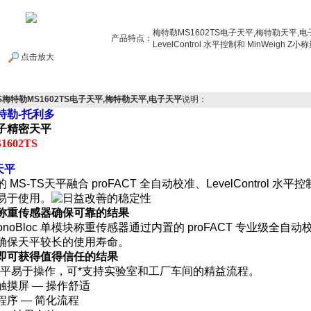
梅特勒MS1602TS电子天平,梅特勒天平,电
产品特点：
LevelControl 水平控制和 MinWei
点击放大
TS梅特勒MS1602TS电子天平,梅特勒天平,电子天平
说明：
特勒-托利多
子精密天平
1602TS
天平
MS-TS天平融合 proFACT 全自动校准、LevelControl 水
易于使用。
称重传感器确保可靠的结果
onoBloc 单模块称重传感器通过内置的 proFACT 专业级
确保天平较长的使用寿命。
即可获得值得信任的结果
S 天平易于操作，可*支持实验室和工厂车间的精益流程。
触摸屏 — 操作舒适
程序 — 简化流程