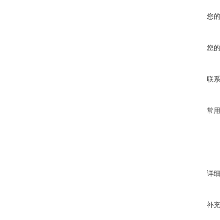
您
您
联
常
详
补