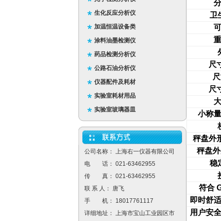
生化反应分析仪
卫
加温恒温设备类
涂料油墨检测仪
药品检测分析仪
尺
公路石油分析仪
尺
仪器配件及耗材
尺
实验室耗材用品
实验室玻璃器皿
小称
秤盘外
秤盘外
公司名称： 上海右一仪器有限公司
稳
电 话： 021-63462955
传 真： 021-63462955
符合
G
联 系 人： 唐飞
即时舒
手 机： 18017761117
用户安
详细地址： 上海市宝山工业园区市