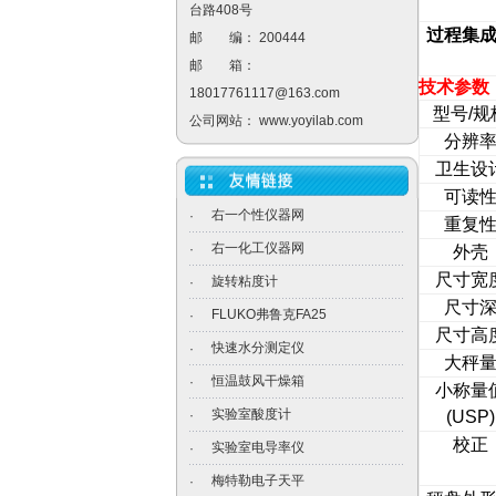
台路408号
过程集
邮 编： 200444
邮 箱：
技术参数
18017761117@163.com
型号/规
公司网站：
www.yoyilab.com
分辨
卫生设
可读
右一个性仪器网
·
重复
右一化工仪器网
·
外壳
尺寸宽
旋转粘度计
·
尺寸
FLUKO弗鲁克FA25
·
尺寸高
快速水分测定仪
·
大秤
恒温鼓风干燥箱
·
小称量
实验室酸度计
·
(USP)
校正
实验室电导率仪
·
梅特勒电子天平
·