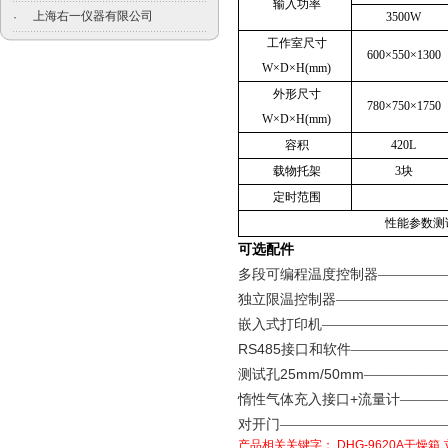
输入功率
上海右一仪器有限公司
·
3500W
工作室尺寸
600×550×1300
W×D×H(mm)
外形尺寸
780×750×1750
W×D×H(mm)
容积
420L
载物托架
3块
定时范围
性能参数测
可选配件
多段可编程温度控制器—————
独立限温控制器————————
嵌入式打印机—————————
RS485
接口和软件——————
25mm/50mm
测试孔
——————
+
惰性气体充入接口
流量计———
对开门————————————
产品相关关键字：
DHG-9620A干燥箱