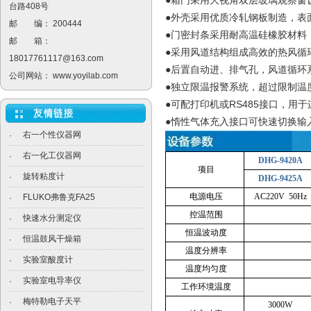
●箱门采用大视角双层玻璃观察窗
台路408号
●外壳采用优质冷轧钢板制造，表
邮 编： 200444
●门密封条采用耐高温硅橡胶材料
邮 箱：
●采用风道结构组成高效的热风循
18017761117@163.com
●后置自动进、排气孔，风道循环
公司网站：
www.yoyilab.com
●独立限温报警系统，超过限制温
RS485
●可配打印机或
接口，用于
●惰性气体充入接口可快速切换输
右一个性仪器网
·
右一化工仪器网
·
DHG-9420A
项目
旋转粘度计
·
DHG-9425A
电源电压
AC220V 50Hz
FLUKO弗鲁克FA25
·
控温范围
快速水分测定仪
·
恒温波动度
恒温鼓风干燥箱
·
温度分辨率
实验室酸度计
·
温度均匀度
实验室电导率仪
·
工作环境温度
梅特勒电子天平
·
3000W