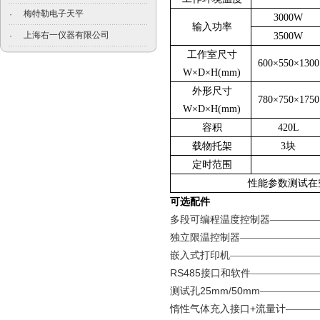
梅特勒电子天平
·
3000W
输入功率
上海右一仪器有限公司
·
3500W
工作室尺寸
600×550×1300
W×D×H(mm)
外形尺寸
780×750×1750
W×D×H(mm)
容积
420L
载物托架
3块
定时范围
性能参数测试在
可选配件
多段可编程温度控制器—————
独立限温控制器————————
嵌入式打印机—————————
RS485
接口和软件——————
25mm/50mm
测试孔
——————
+
惰性气体充入接口
流量计———