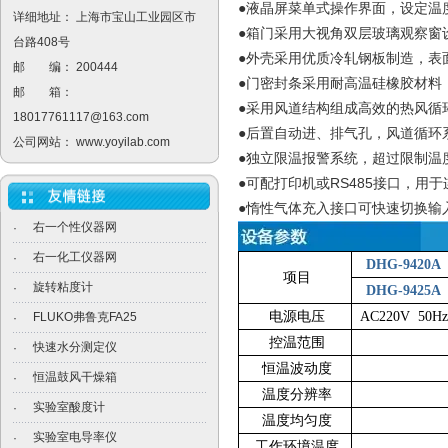
●液晶屏菜单式操作界面，设定温
详细地址： 上海市宝山工业园区市
●箱门采用大视角双层玻璃观察窗
台路408号
●外壳采用优质冷轧钢板制造，表
邮 编： 200444
●门密封条采用耐高温硅橡胶材料
邮 箱：
●采用风道结构组成高效的热风循
18017761117@163.com
●后置自动进、排气孔，风道循环
公司网站：
www.yoyilab.com
●独立限温报警系统，超过限制温
RS485
●可配打印机或
接口，用于
●惰性气体充入接口可快速切换输
右一个性仪器网
·
右一化工仪器网
·
DHG-9420A
项目
旋转粘度计
·
DHG-9425A
电源电压
AC220V 50Hz
FLUKO弗鲁克FA25
·
控温范围
快速水分测定仪
·
恒温波动度
恒温鼓风干燥箱
·
温度分辨率
实验室酸度计
·
温度均匀度
实验室电导率仪
·
工作环境温度