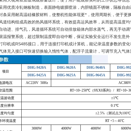
门采用大视角双层玻璃观察窗设计，便于用户能观察实时的工作状态等信息
壳采用优质冷轧钢板制造，表面静电镀膜喷涂，内胆镜面不锈钢，隔板自由
密封条采用耐高温硅橡胶材料，使整机性能体现更*，使用周期长，便于更
用风道结构组成高效的热风循环系统，有效提高运风效率，从而提高温度均
置自动进、排气孔，风道循环系统可自动排放箱体内部水蒸气，再无手动调
立限温报警系统，超过限制温度即自动中断，保证实验安全运行不发生意外
RS485
打印机或
接口，用于连接打印机或计算机，能记录温度参数的变化
性气体充入接口可快速切换输入惰性气体，配浮子流量计，可调节充入气体
DHG-9420A
DHG-9620A
DHG-9640A
DHG-99
项目
DHG-9425A
DHG-9625A
DHG-9645A
DHG-99
电源电压
AC220V 50Hz
AC380V
控温范围
RT+10~250℃（9XX0系列）/ RT+10
恒温波动度
±1℃
温度分辨率
0.1℃
温度均匀度
±2.5%（测试点为100
作环境温度
RT
+5～40℃
3000W
4000W
4000W
6000