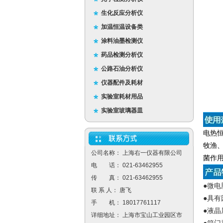
生化反应分析仪
加温恒温设备类
涂料油墨检测仪
药品检测分析仪
公路石油分析仪
仪器配件及耗材
实验室耗材用品
实验室玻璃器皿
电热
牧渔
公司名称： 上海右一仪器有限公司
菌作
电 话： 021-63462955
传 真： 021-63462955
●微
联 系 人： 唐飞
●具
手 机： 18017761117
●液
详细地址： 上海市宝山工业园区市