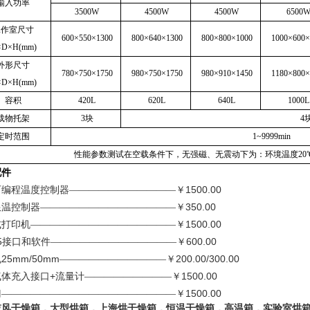
输入功率
3500W
4500W
4500W
6500
工作室尺寸
600×550×1300
800×640×1300
800×800×1000
1000×600×
D×H(mm)
外形尺寸
780×750×1750
980×750×1750
980×910×1450
1180×800×
D×H(mm)
容积
420L
620L
640L
1000L
载物托架
3块
4
定时范围
1~9999min
性能参数测试在空载条件下，无强磁、无震动下为：环境温度20℃
配件
1500.00
可编程温度控制器———————————￥
350.00
限温控制器——————————————￥
1500.00
式打印机———————————————￥
5
600.00
接口和软件—————————————￥
25mm/50mm
200.00/300.00
孔
———————————￥
+
1500.00
气体充入接口
流量计—————————￥
1500.00
门——————————————————￥
鼓风干燥箱，大型烘箱，上海烘干燥箱，恒温干燥箱，高温箱，实验室烘箱