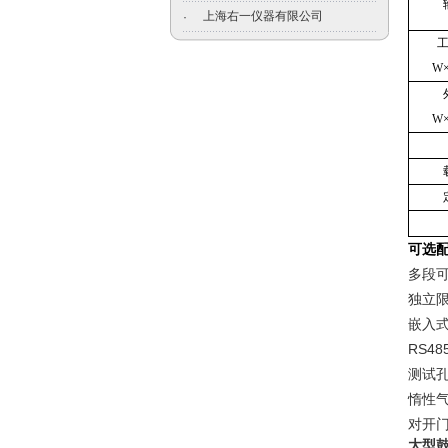
上海右一仪器有限公司
·
W×
W×
可选
多段
独立
嵌入
RS48
测试
惰性
对开
大型