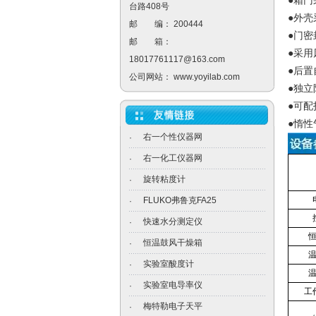
●箱
台路408号
●外
邮 编： 200444
●门
邮 箱：
●采
18017761117@163.com
●后
公司网站：
www.yoyilab.com
●独
●可配
●惰
右一个性仪器网
·
右一化工仪器网
·
旋转粘度计
·
FLUKO弗鲁克FA25
·
快速水分测定仪
·
恒温鼓风干燥箱
·
实验室酸度计
·
实验室电导率仪
·
工
梅特勒电子天平
·