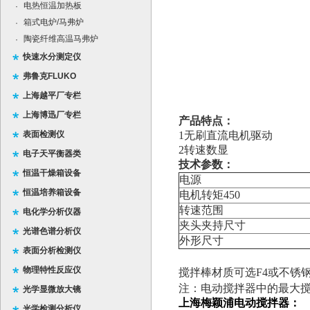
电热恒温加热板
·
箱式电炉/马弗炉
·
陶瓷纤维高温马弗炉
·
快速水分测定仪
弗鲁克FLUKO
上海越平厂专栏
上海博迅厂专栏
产品特点：
表面检测仪
1
无刷直流电机驱动
2
转速数显
电子天平衡器类
技术参数：
恒温干燥箱设备
电源
恒温培养箱设备
电机转矩
450
转速范围
电化学分析仪器
夹头夹持尺寸
光谱色谱分析仪
外形尺寸
表面分析检测仪
物理特性反应仪
搅拌棒材质可选
F4
或不锈
注：电动搅拌器中的最大
光学显微放大镜
上海梅颖浦电动搅拌器：
光学检测分析仪