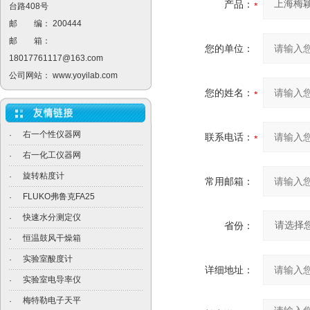
产品：
台路408号
邮 编： 200444
邮 箱：
您的单位：
18017761117@163.com
公司网站：
www.yoyilab.com
您的姓名：
右一个性仪器网
·
联系电话：
右一化工仪器网
·
旋转粘度计
·
常用邮箱：
FLUKO弗鲁克FA25
·
快速水分测定仪
·
省份：
恒温鼓风干燥箱
·
实验室酸度计
·
详细地址：
实验室电导率仪
·
梅特勒电子天平
·