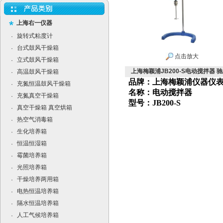
上海右一仪器
旋转式粘度计
·
台式鼓风干燥箱
·
点击放大
立式鼓风干燥箱
·
上海梅颖浦JB200-S电动搅拌器 
高温鼓风干燥箱
·
品牌：上海梅颖浦仪器仪
充氮恒温鼓风干燥箱
·
名称：电动搅拌器
充氮真空干燥箱
·
型号：JB200-S
真空干燥箱 真空烘箱
·
热空气消毒箱
·
生化培养箱
·
恒温恒湿箱
·
霉菌培养箱
·
光照培养箱
·
干燥培养两用箱
·
电热恒温培养箱
·
隔水恒温培养箱
·
人工气候培养箱
·