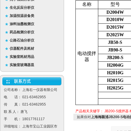
名称
型号
生化反应分析仪
D2004W
加温恒温设备类
D2010W
涂料油墨检测仪
D2015W
药品检测分析仪
D2025W
公路石油分析仪
JB50-S
仪器配件及耗材
JB90-S
电动搅拌
实验室耗材用品
JB200-S
器
H2004G
实验室玻璃器皿
H2010G
H2015G
H2025G
公司名称： 上海右一仪器有限公司
电 话： 021-63462955
传 真： 021-63462955
产品相关关键字：
JB200-S搅拌器
联 系 人： 唐飞
如果你对
上海梅颖浦JB200-S电
手 机： 18017761117
详细地址： 上海市宝山工业园区市