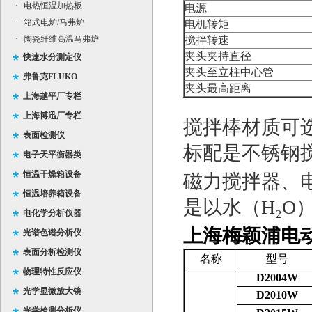
·
电热恒温加热板
电源
·
箱式电炉/马弗炉
电机转矩
·
陶瓷纤维高温马弗炉
搅拌转速
夹头夹持直径
快速水分测定仪
夹头至立柱中心管
弗鲁克FLUKO
夹头最高距离
上海越平厂专栏
上海博迅厂专栏
搅拌棒材质可
表面检测仪
标配是不锈钢
电子天平衡器类
恒温干燥箱设备
磁力搅拌器、
恒温培养箱设备
是以水（H
₂
O
电化学分析仪器
上海梅颖浦电
光谱色谱分析仪
表面分析检测仪
名称
型号
物理特性反应仪
D2004W
光学显微放大镜
D2010W
光学检测分析仪