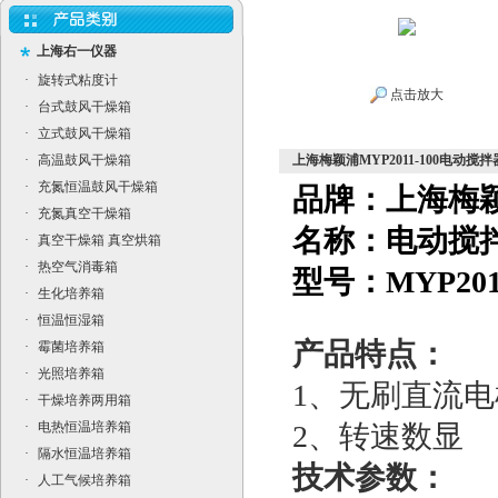
上海右一仪器
·
旋转式粘度计
点击放大
·
台式鼓风干燥箱
·
立式鼓风干燥箱
·
高温鼓风干燥箱
上海梅颖浦MYP2011-100电动搅拌
·
充氮恒温鼓风干燥箱
品牌：上海梅
·
充氮真空干燥箱
名称：电动搅
·
真空干燥箱 真空烘箱
·
热空气消毒箱
型号：MYP2011
·
生化培养箱
·
恒温恒湿箱
产品特点：
·
霉菌培养箱
·
光照培养箱
1
、无刷直流电
·
干燥培养两用箱
·
电热恒温培养箱
2
、转速数显
·
隔水恒温培养箱
技术参数：
·
人工气候培养箱