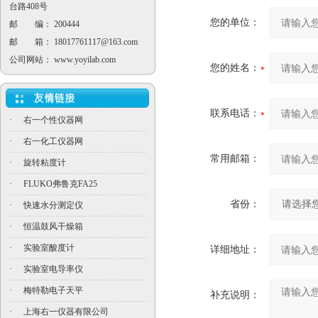
台路408号
您的单位：
邮 编： 200444
邮 箱：
18017761117@163.com
公司网站：
www.yoyilab.com
您的姓名：
联系电话：
·
右一个性仪器网
·
右一化工仪器网
常用邮箱：
·
旋转粘度计
·
FLUKO弗鲁克FA25
省份：
·
快速水分测定仪
·
恒温鼓风干燥箱
·
实验室酸度计
详细地址：
·
实验室电导率仪
·
梅特勒电子天平
补充说明：
·
上海右一仪器有限公司