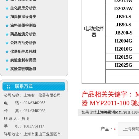
D2015W
生化反应分析仪
D2025W
JB50-S
加温恒温设备类
JB90-S
涂料油墨检测仪
电动搅拌
JB200-S
药品检测分析仪
器
H2004G
公路石油分析仪
H2010G
仪器配件及耗材
H2015G
实验室耗材用品
H2025G
实验室玻璃器皿
产品相关关键字：
公司名称： 上海右一仪器有限公司
器
MYP2011-100
驰
电 话： 021-63462955
传 真： 021-63462955
如果你对
上海梅颖浦MYP2011-1
联 系 人： 唐飞
手 机： 18017761117
产品：
详细地址： 上海市宝山工业园区市