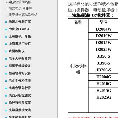
电热恒温加热板
·
搅拌棒材质可选
F4
或不锈
箱式电炉/马弗炉
·
磁力搅拌器、电动搅拌器
陶瓷纤维高温马弗炉
·
上海梅颖浦电动搅拌器：
快速水分测定仪
名称
型号
D2004W
弗鲁克FLUKO
D2010W
上海越平厂专栏
D2015W
上海博迅厂专栏
D2025W
表面检测仪
JB50-S
电子天平衡器类
JB90-S
恒温干燥箱设备
电动搅拌
JB200-S
器
恒温培养箱设备
H2004G
电化学分析仪器
H2010G
光谱色谱分析仪
H2015G
表面分析检测仪
H2025G
物理特性反应仪
光学显微放大镜
光学检测分析仪