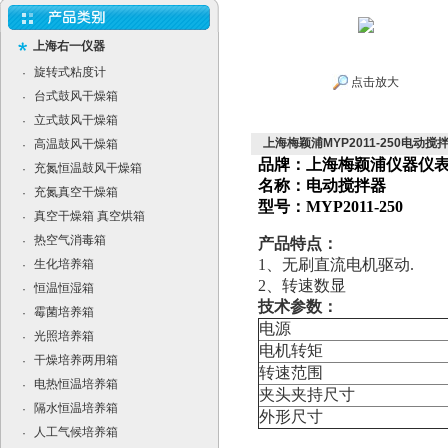
上海右一仪器
旋转式粘度计
·
点击放大
台式鼓风干燥箱
·
立式鼓风干燥箱
·
上海梅颖浦MYP2011-250电动搅
高温鼓风干燥箱
·
品牌：上海梅颖浦仪器仪
充氮恒温鼓风干燥箱
·
名称：电动搅拌器
充氮真空干燥箱
·
型号：MYP2011-250
真空干燥箱 真空烘箱
·
热空气消毒箱
·
产品特点：
1
、无刷直流电机驱动.
生化培养箱
·
2
、转速数显
恒温恒湿箱
·
技术参数：
霉菌培养箱
·
电源
光照培养箱
·
电机转矩
干燥培养两用箱
·
转速范围
电热恒温培养箱
·
夹头夹持尺寸
隔水恒温培养箱
·
外形尺寸
人工气候培养箱
·