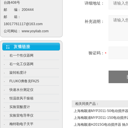
台路408号
详细地址：
邮 编： 200444
邮 箱：
补充说明：
18017761117@163.com
公司网站：
www.yoyilab.com
验证码：
右一个性仪器网
·
右一化工仪器网
·
旋转粘度计
·
FLUKO弗鲁克FA25
·
快速水分测定仪
·
恒温鼓风干燥箱
·
相关同类产品：
实验室酸度计
·
上海梅颖浦MYP2011-50电动搅拌
实验室电导率仪
·
上海梅颖浦MYP2011-150电动搅拌
梅特勒电子天平
·
上海梅颖浦H2015G电动搅拌器 驰