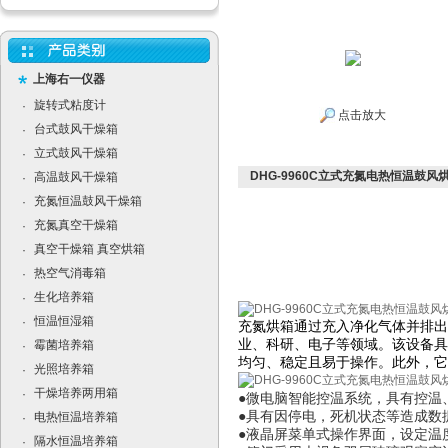
上海右一仪器
旋转式粘度计
·
点击放大
台式鼓风干燥箱
·
立式鼓风干燥箱
·
DHG-9960C立式充氮电热恒温鼓风
高温鼓风干燥箱
·
充氮恒温鼓风干燥箱
·
充氮真空干燥箱
·
真空干燥箱 真空烘箱
·
热空气消毒箱
·
生化培养箱
·
恒温恒湿箱
·
充氮烘箱通过充入净化气体并排出
业、科研、电子等领域。该设备具
霉菌培养箱
·
均匀、稳定且易于操作。此外，它
光照培养箱
·
干燥培养两用箱
·
●微电脑智能控温系统，具有控温
●具有因停电，死机状态等造成数
电热恒温培养箱
·
●液晶屏菜单式操作界面，设定温
隔水恒温培养箱
·