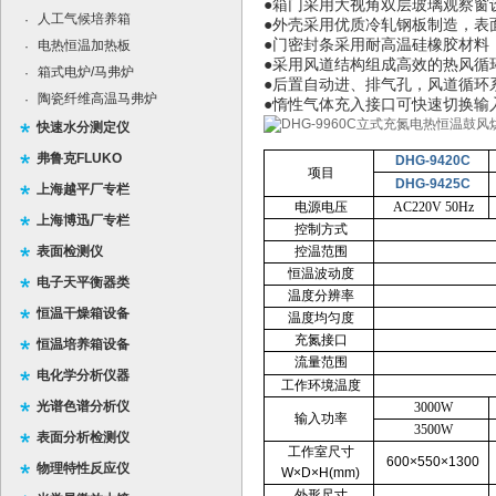
●箱门采用大视角双层玻璃观察窗
人工气候培养箱
·
●外壳采用优质冷轧钢板制造，表
●门密封条采用耐高温硅橡胶材料
电热恒温加热板
·
●采用风道结构组成高效的热风循
箱式电炉/马弗炉
·
●后置自动进、排气孔，风道循
陶瓷纤维高温马弗炉
·
●惰性气体充入接口可快速切换输
快速水分测定仪
弗鲁克FLUKO
DHG-9420C
项目
DHG-9425C
上海越平厂专栏
电源电压
AC220V 50Hz
上海博迅厂专栏
控制方式
表面检测仪
控温范围
恒温波动度
电子天平衡器类
温度分辨率
恒温干燥箱设备
温度均匀度
充氮接口
恒温培养箱设备
流量范围
电化学分析仪器
工作环境温度
光谱色谱分析仪
3000W
输入功率
3500W
表面分析检测仪
工作室尺寸
600×550×1300
物理特性反应仪
W×D×H(mm)
外形尺寸