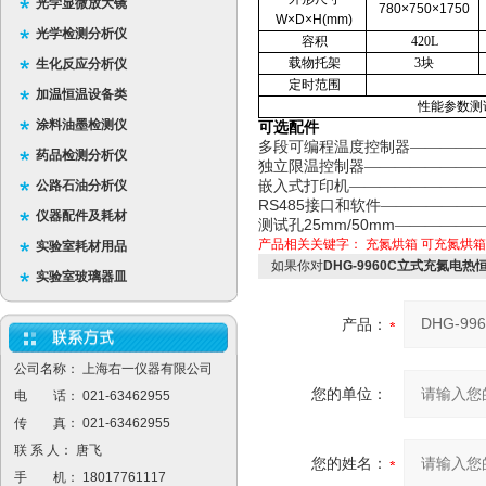
光学显微放大镜
780×750×1750
W×D×H(mm)
光学检测分析仪
容积
420L
载物托架
3块
生化反应分析仪
定时范围
加温恒温设备类
性能参数测
涂料油墨检测仪
可选配件
多段可编程温度控制器—————
药品检测分析仪
独立限温控制器————————
公路石油分析仪
嵌入式打印机—————————
RS485
接口和软件——————
仪器配件及耗材
25mm/50mm
测试孔
——————
产品相关关键字：
充氮烘箱
可充氮烘箱
实验室耗材用品
如果你对
DHG-9960C立式充氮电
实验室玻璃器皿
产品：
公司名称： 上海右一仪器有限公司
您的单位：
电 话： 021-63462955
传 真： 021-63462955
联 系 人： 唐飞
您的姓名：
手 机： 18017761117