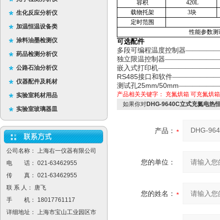
容积
420L
载物托架
3块
生化反应分析仪
定时范围
加温恒温设备类
性能参数测
涂料油墨检测仪
可选配件
多段可编程温度控制器—————
药品检测分析仪
独立限温控制器————————
公路石油分析仪
嵌入式打印机—————————
RS485
接口和软件——————
仪器配件及耗材
25mm/50mm
测试孔
——————
产品相关关键字：
充氮烘箱
可充氮烘箱
实验室耗材用品
如果你对
DHG-9640C立式充氮电
实验室玻璃器皿
产品：
公司名称： 上海右一仪器有限公司
您的单位：
电 话： 021-63462955
传 真： 021-63462955
联 系 人： 唐飞
您的姓名：
手 机： 18017761117
详细地址： 上海市宝山工业园区市