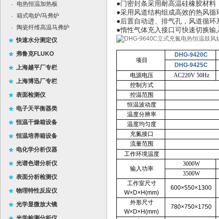
●门密封条采用耐高温硅橡胶材料
电热恒温加热板
·
●采用风道结构组成高效的热风循
箱式电炉/马弗炉
·
●后置自动进、排气孔，风道循
陶瓷纤维高温马弗炉
·
●惰性气体充入接口可快速切换输
快速水分测定仪
弗鲁克FLUKO
DHG-9420C
项目
DHG-9425C
上海越平厂专栏
电源电压
AC220V 50Hz
上海博迅厂专栏
控制方式
表面检测仪
控温范围
恒温波动度
电子天平衡器类
温度分辨率
恒温干燥箱设备
温度均匀度
充氮接口
恒温培养箱设备
流量范围
电化学分析仪器
工作环境温度
光谱色谱分析仪
3000W
输入功率
3500W
表面分析检测仪
工作室尺寸
600×550×1300
物理特性反应仪
W×D×H(mm)
外形尺寸
光学显微放大镜
780×750×1750
W×D×H(mm)
光学检测分析仪