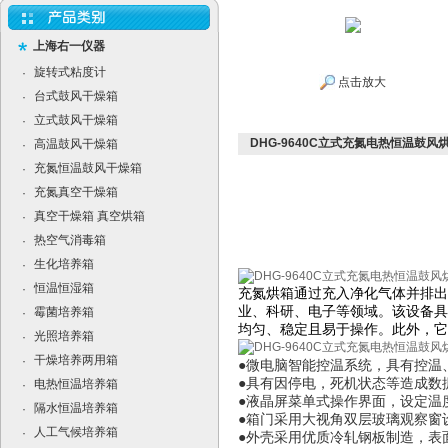
上海右一仪器
旋转式粘度计
·
点击放大
台式鼓风干燥箱
·
立式鼓风干燥箱
·
DHG-9640C立式充氮电热恒温鼓风
高温鼓风干燥箱
·
充氮恒温鼓风干燥箱
·
充氮真空干燥箱
·
真空干燥箱 真空烘箱
·
热空气消毒箱
·
生化培养箱
·
恒温恒湿箱
·
充氮烘箱通过充入净化气体并排出
业、科研、电子等领域。该设备具
霉菌培养箱
·
均匀、稳定且易于操作。此外，它
光照培养箱
·
干燥培养两用箱
·
●微电脑智能控温系统，具有控温
●具有因停电，死机状态等造成数
电热恒温培养箱
·
●液晶屏菜单式操作界面，设定温
隔水恒温培养箱
·
●箱门采用大视角双层玻璃观察窗
人工气候培养箱
·
●外壳采用优质冷轧钢板制造，表