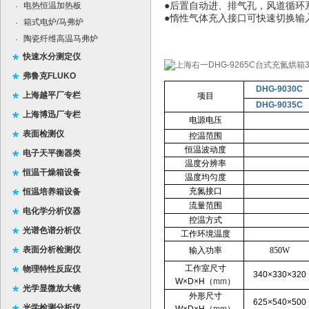
电热恒温加热板
●后置自动进、排气孔，风道循
·
●惰性气体充入接口可快速切换输
箱式电炉/马弗炉
·
陶瓷纤维高温马弗炉
·
快速水分测定仪
弗鲁克FLUKO
DHG-9030C
上海越平厂专栏
项目
DHG-9035C
上海博迅厂专栏
电源电压
表面检测仪
控温范围
恒温波动度
电子天平衡器类
温度分辨率
恒温干燥箱设备
温度均匀度
充氮接口
恒温培养箱设备
流量范围
电化学分析仪器
控温方式
光谱色谱分析仪
工作环境温度
表面分析检测仪
输入功率
850W
工作室尺寸
物理特性反应仪
340×330×320
W×D×H
（
mm
）
光学显微放大镜
外形尺寸
625×540×500
光学检测分析仪