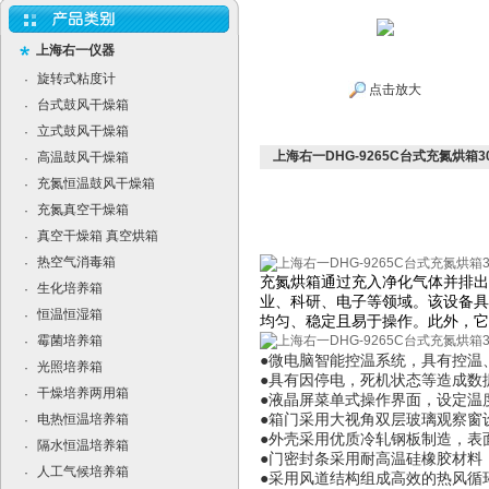
上海右一仪器
旋转式粘度计
·
点击放大
台式鼓风干燥箱
·
立式鼓风干燥箱
·
上海右一DHG-9265C台式充氮烘箱3
高温鼓风干燥箱
·
充氮恒温鼓风干燥箱
·
充氮真空干燥箱
·
真空干燥箱 真空烘箱
·
热空气消毒箱
·
充氮烘箱通过充入净化气体并排出
生化培养箱
·
业、科研、电子等领域。该设备具
恒温恒湿箱
·
均匀、稳定且易于操作。此外，它
霉菌培养箱
·
●微电脑智能控温系统，具有控温
光照培养箱
·
●具有因停电，死机状态等造成数
干燥培养两用箱
·
●液晶屏菜单式操作界面，设定温
电热恒温培养箱
●箱门采用大视角双层玻璃观察窗
·
●外壳采用优质冷轧钢板制造，表
隔水恒温培养箱
·
●门密封条采用耐高温硅橡胶材料
人工气候培养箱
·
●采用风道结构组成高效的热风循