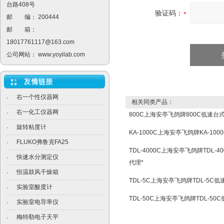
台路408号
验证码：
邮 编： 200444
邮 箱：
18017761117@163.com
公司网站：
www.yoyilab.com
右一个性仪器网
·
相关同类产品：
右一化工仪器网
·
800C上海安亭飞鸽牌800C低速台
旋转粘度计
·
KA-1000C上海安亭飞鸽牌KA-10
FLUKO弗鲁克FA25
·
TDL-4000C上海安亭飞鸽牌TDL-
快速水分测定仪
·
代理*
恒温鼓风干燥箱
·
TDL-5C上海安亭飞鸽牌TDL-5C
实验室酸度计
·
TDL-50C上海安亭飞鸽牌TDL-5
实验室电导率仪
·
梅特勒电子天平
·