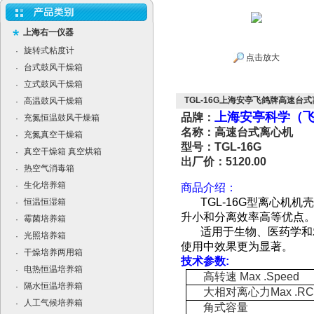
上海右一仪器
旋转式粘度计
·
点击放大
台式鼓风干燥箱
·
立式鼓风干燥箱
·
TGL-16G上海安亭飞鸽牌高速台式离
高温鼓风干燥箱
·
上海安亭科学（
品牌：
充氮恒温鼓风干燥箱
·
名称：高速台式离心机
充氮真空干燥箱
·
型号：TGL-16G
真空干燥箱 真空烘箱
·
出厂价：5120.00
热空气消毒箱
·
生化培养箱
·
商品介绍：
TGL-16G型离心
恒温恒湿箱
·
升小和分离效率高等优点
霉菌培养箱
·
适用于生物、医药学和农
光照培养箱
·
使用中效果更为显著。
干燥培养两用箱
·
技术参数:
电热恒温培养箱
·
高转速 Max .Speed
隔水恒温培养箱
·
大相对离心力Max .RC
人工气候培养箱
·
角式容量