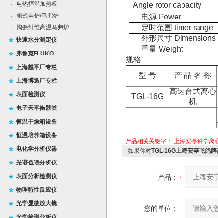
电热恒温加热板
·
Angle rotor capacity
箱式电炉/马弗炉
·
电源 Power
定时范围 timer range
陶瓷纤维高温马弗炉
·
外形尺寸 Dimensions
快速水分测定仪
重量 Weight
弗鲁克FLUKO
规格：
上海越平厂专栏
型 号
产 品 名 称
上海博迅厂专栏
高速台式离心
表面检测仪
TGL-16G
机
电子天平衡器类
恒温干燥箱设备
恒温培养箱设备
产品相关关键字：
上海安亭科学离
电化学分析仪器
如果你对
TGL-16G上海安亭飞鸽牌
光谱色谱分析仪
表面分析检测仪
产品：
物理特性反应仪
光学显微放大镜
您的单位：
光学检测分析仪