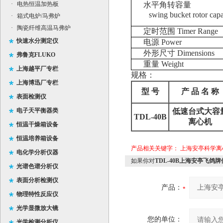
·
电热恒温加热板
水平角转容量
swing bucket rotor capa
·
箱式电炉/马弗炉
·
陶瓷纤维高温马弗炉
定时范围 Timer Range
快速水分测定仪
电源 Power
外形尺寸 Dimensions
弗鲁克FLUKO
重量 Weight
上海越平厂专栏
规格：
上海博迅厂专栏
型
号
产
品
名
称
表面检测仪
电子天平衡器类
低速台式大容
TDL-40B
离心机
恒温干燥箱设备
恒温培养箱设备
产品相关关键字：
上海安亭科学离
电化学分析仪器
如果你对
TDL-40B上海安亭飞鸽牌
光谱色谱分析仪
表面分析检测仪
产品：
物理特性反应仪
光学显微放大镜
您的单位：
光学检测分析仪