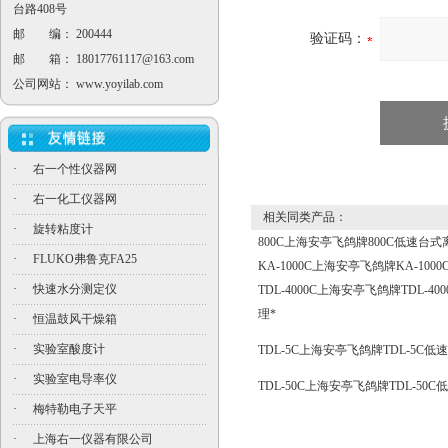
台路408号
邮 编： 200444
验证码：
邮 箱：
18017761117@163.com
公司网站：
www.yoyilab.com
·
右一个性仪器网
·
右一化工仪器网
相关同类产品：
·
旋转粘度计
800C上海安亭飞鸽牌800C低速台式
·
FLUKO弗鲁克FA25
KA-1000C上海安亭飞鸽牌KA-10
·
快速水分测定仪
TDL-4000C上海安亭飞鸽牌TDL-
理*
·
恒温鼓风干燥箱
·
实验室酸度计
TDL-5C上海安亭飞鸽牌TDL-5C
·
实验室电导率仪
TDL-50C上海安亭飞鸽牌TDL-50
·
梅特勒电子天平
·
上海右一仪器有限公司