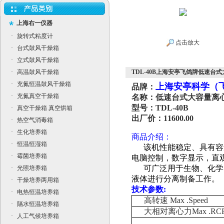
上海右一仪器
·
旋转式粘度计
点击放大
·
台式鼓风干燥箱
·
立式鼓风干燥箱
·
高温鼓风干燥箱
TDL-40B上海安亭飞鸽牌低速台式大
·
充氮恒温鼓风干燥箱
上海安亭科学（
品牌：
·
充氮真空干燥箱
名称：低速台式大容量离
型号：TDL-40B
·
真空干燥箱 真空烘箱
出厂价：11600.00
·
热空气消毒箱
·
生化培养箱
商品介绍：
·
恒温恒湿箱
该机性能稳定、具有容
·
霉菌培养箱
电脑控制，数字显示，直
可广泛用于生物、化学、
·
光照培养箱
液体进行分离制备工作。
·
干燥培养两用箱
技术参数:
·
电热恒温培养箱
高转速 Max .Speed
·
隔水恒温培养箱
大相对离心力Max .RC
·
人工气候培养箱