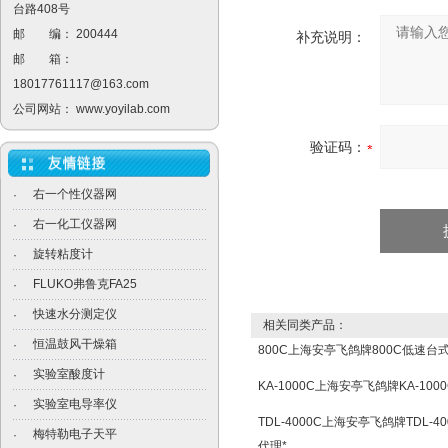
台路408号
邮 编： 200444
补充说明：
邮 箱：
18017761117@163.com
公司网站：
www.yoyilab.com
验证码：
右一个性仪器网
·
右一化工仪器网
·
旋转粘度计
·
FLUKO弗鲁克FA25
·
快速水分测定仪
·
相关同类产品：
恒温鼓风干燥箱
·
800C上海安亭飞鸽牌800C低速台
实验室酸度计
·
KA-1000C上海安亭飞鸽牌KA-10
实验室电导率仪
·
TDL-4000C上海安亭飞鸽牌TDL-
梅特勒电子天平
·
代理*