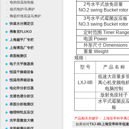
电热恒温加热板
·
2号水平式放免容量
箱式电炉/马弗炉
·
NO.2 swing Bucket rotor
陶瓷纤维高温马弗炉
·
3号水平式霉菌反应板
快速水分测定仪
NO.3 swing Bucket rotor
弗鲁克FLUKO
定时范围 Timer Rang
电源 Power
上海越平厂专栏
外形尺寸 Dimensions
上海博迅厂专栏
重量 Weight
表面检测仪
规格：
电子天平衡器类
型 号
产 品 名 称
恒温干燥箱设备
低速大容量多
恒温培养箱设备
LXJ-IIB
离心机变频电
电化学分析仪器
电脑控制
放射免疫转子
光谱色谱分析仪
水平式霉菌反
表面分析检测仪
板
物理特性反应仪
产品相关关键字：
上海安亭科学离
光学显微放大镜
如果你对
TXJ-IIB上海安亭科学低速
光学检测分析仪