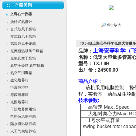
上海右一仪器
旋转式粘度计
·
点击放大
台式鼓风干燥箱
·
立式鼓风干燥箱
·
TXJ-IIB上海安亭科学低速大容量多管
高温鼓风干燥箱
·
上海安亭科学（
品牌：
充氮恒温鼓风干燥箱
·
名称：低速大容量多管离
充氮真空干燥箱
·
型号：TXJ-IIB
真空干燥箱 真空烘箱
·
出厂价：24500.00
热空气消毒箱
·
生化培养箱
·
商品介绍：
该机采用电脑控制，操
恒温恒湿箱
·
程，实验室，药品及生物
霉菌培养箱
·
技术参数:
光照培养箱
·
高转速 Max .Speed
干燥培养两用箱
·
大相对离心力Max .RC
电热恒温培养箱
·
1号水平式容量
隔水恒温培养箱
·
swing bucket rotor capac
人工气候培养箱
·