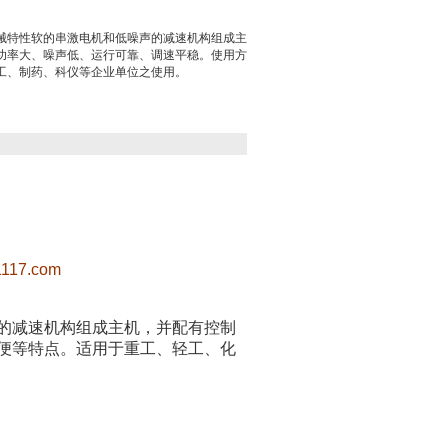
械特性软的串激电机和低噪声的减速机构组成主
功率大、噪声低、运行可靠、调速平稳。使用方
工、制药、科仪等企业单位之使用。
1117.com
的减速机构组成主机，并配有控制
便等特点。适用于重工、轻工、化