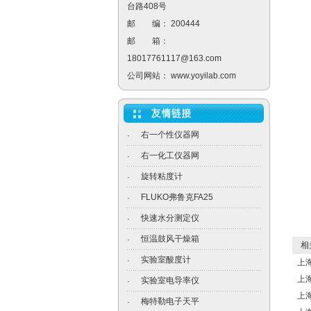
台路408号
邮 编： 200444
邮 箱：
18017761117@163.com
公司网站：
www.yoyilab.com
右一个性仪器网
·
右一化工仪器网
·
旋转粘度计
·
FLUKO弗鲁克FA25
·
快速水分测定仪
·
恒温鼓风干燥箱
·
相关
实验室酸度计
·
上海
上海
实验室电导率仪
·
上
梅特勒电子天平
·