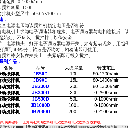
调速范围
: 0-1000r/min
大搅拌容量
: 100L
搅拌机外型尺寸
: 50×65×100cm
速：
检查电源电压与该搅拌机额定电压是否相符。
将电机引出线与电子调速器相连接。
电子调速器与电相连接后，
起始处。不应装上搅拌棒，以保安全。
插上电源插头，打开电子调速器电源开关，如有起动现象，用起
机调到
60
转
/
分，转速是否均匀，如稳速即可使用。
将搅拌棒安装在夹头上，夹紧后即可投入搅拌。
系列产品：
名称
型号
大搅拌量
转速范围
JB50D
10L
60-1200r/min
电动搅拌机
JB90D
15L
80-1400r/min
电动搅拌机
JB200D
20L
80-1300r/min
电动搅拌机
JB300D
30L
0-2500r/min
电动搅拌机
JB500D
50L
0-1000r/min
电动搅拌机
JB1000D
100L
0-1000r/min
电动搅拌机
JB2000D
200L
0-2500r/min
电动搅拌机
品相关关键字：
上海南汇慧明搅拌机
电动搅拌机
电动搅拌器
搅拌机
果你对
JB1000D上海南汇慧明JB1000D电动搅拌机 1000W电动搅拌机
感兴趣，想了