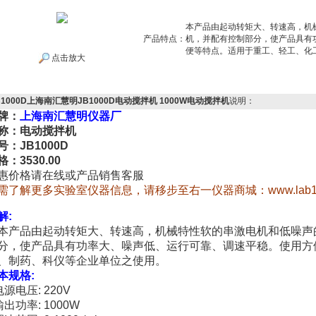
本产品由起动转矩大、转速高，机
产品特点：
机，并配有控制部分，使产品具有
便等特点。适用于重工、轻工、化
点击放大
B1000D上海南汇慧明JB1000D电动搅拌机 1000W电动搅拌机
说明：
牌：
上海南汇慧明仪器厂
称：电动搅拌机
号：JB1000D
格：3530.00
惠价格请在线或产品销售客服
需了解更多实验室仪器信息，请移步至右一仪器商城：
www.lab
解
:
产品由起动转矩大、转速高，机械特性软的串激电机和低噪声
分，使产品具有功率大、噪声低、运行可靠、调速平稳。使用方
、制药、科仪等企业单位之使用。
本规格
:
电源电压
: 220V
输出功率
: 1000W