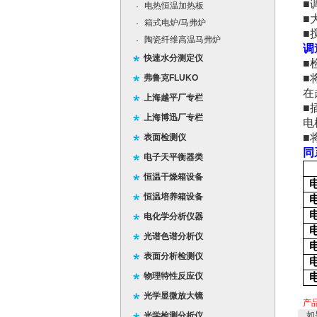
■
电热恒温加热板
·
■
箱式电炉/马弗炉
·
■
陶瓷纤维高温马弗炉
·
调
快速水分测定仪
■
■
弗鲁克FLUKO
在
上海越平厂专栏
■
上海博迅厂专栏
电
■
表面检测仪
同
电子天平衡器类
恒温干燥箱设备
恒温培养箱设备
电化学分析仪器
光谱色谱分析仪
表面分析检测仪
物理特性反应仪
光学显微放大镜
产
如
光学检测分析仪