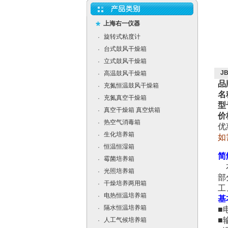
上海右一仪器
旋转式粘度计
·
台式鼓风干燥箱
·
立式鼓风干燥箱
·
J
高温鼓风干燥箱
·
品
充氮恒温鼓风干燥箱
·
名
充氮真空干燥箱
·
型
真空干燥箱 真空烘箱
·
价
热空气消毒箱
·
优
生化培养箱
·
如
恒温恒湿箱
·
简
霉菌培养箱
·
本
光照培养箱
·
部
干燥培养两用箱
·
工
电热恒温培养箱
·
基
隔水恒温培养箱
·
■
■
人工气候培养箱
·