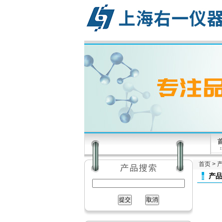
首页
>
产