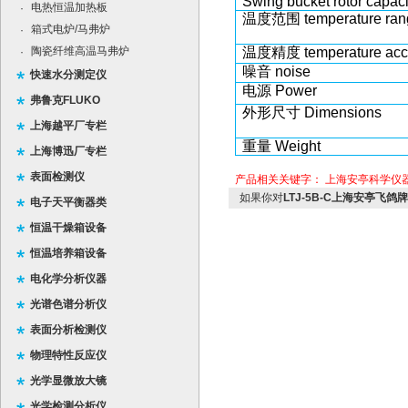
Swing bucket rotor capaci
电热恒温加热板
·
温度范围 temperature ran
箱式电炉/马弗炉
·
陶瓷纤维高温马弗炉
温度精度 temperature acc
·
噪音 noise
快速水分测定仪
电源 Power
弗鲁克FLUKO
外形尺寸 Dimensions
上海越平厂专栏
重量 Weight
上海博迅厂专栏
表面检测仪
产品相关关键字：
上海安亭科学仪
如果你对
LTJ-5B-C上海安亭飞鸽
电子天平衡器类
恒温干燥箱设备
恒温培养箱设备
电化学分析仪器
光谱色谱分析仪
表面分析检测仪
物理特性反应仪
光学显微放大镜
光学检测分析仪