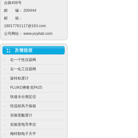
台路408号
邮 编： 200444
邮 箱：
18017761117@163.com
公司网站：
www.yoyilab.com
右一个性仪器网
·
右一化工仪器网
·
旋转粘度计
·
FLUKO弗鲁克FA25
·
快速水分测定仪
·
恒温鼓风干燥箱
·
实验室酸度计
·
实验室电导率仪
·
梅特勒电子天平
·