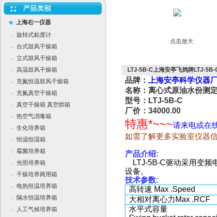
上海右一仪器
旋转式粘度计
·
点击放大
台式鼓风干燥箱
·
立式鼓风干燥箱
·
高温鼓风干燥箱
LTJ-5B-C上海安亭飞鸽牌LTJ-
·
品牌：
上海安亭科学仪器
充氮恒温鼓风干燥箱
·
名称：离心式原油水份测
充氮真空干燥箱
·
型号：LTJ-5B-C
真空干燥箱 真空烘箱
·
厂价：34000.00
热空气消毒箱
·
特惠*~~~
请来电或在
生化培养箱
·
如需了解更多实验室仪器
恒温恒湿箱
·
霉菌培养箱
·
产品介绍
:
LTJ-5B-C
驱动采用变频
光照培养箱
·
设备。
干燥培养两用箱
·
技术参数
:
电热恒温培养箱
·
高转速 Max .Speed
隔水恒温培养箱
·
大相对离心力Max .RCF
水平式容量
人工气候培养箱
·