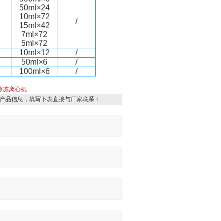
50ml×24
10ml×72
）
/
15ml×42
7ml×72
5ml×72
）
10ml×12
/
）
50ml×6
/
）
100ml×6
/
冷冻离心机
产品信息，填写下表直接与厂家联系：