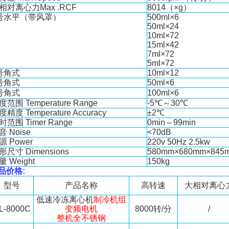
相对离心力
Max .RCF
8014（×g）
号水平（带风罩）
500ml×6
50ml×24
10ml×72
15ml×42
7ml×72
5ml×72
号角式
10ml×12
号角式
50ml×6
号角式
100ml×6
度范围
Temperature Range
-5
℃
～
30
℃
度精度
Temperature Accuracy
±2
℃
时范围
Timer Range
0min
～
99min
音
Noise
<70dB
源
Power
220v 50Hz 2.5kw
形尺寸
Dimensions
580mm×680mm×84
量
Weight
150kg
品价格
:
型
号
产
品
名
称
高转速
大相对离心
低速冷冻离心机
制冷机组
L-8000C
变频电机
8000
转
/
分
/
整机全不锈钢