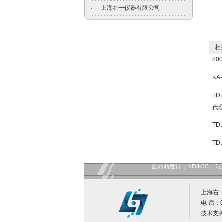
上海右一仪器有限公司
·
相关
8
KA
TD
代理
TD
TD
旋转粘度计，NDJ-5S
上海右
电 话：0
技术支