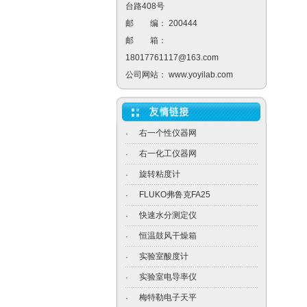
台路408号
邮 编： 200444
邮 箱：
18017761117@163.com
公司网站：
www.yoyilab.com
右一个性仪器网
·
右一化工仪器网
·
旋转粘度计
·
FLUKO弗鲁克FA25
·
快速水分测定仪
·
恒温鼓风干燥箱
·
实验室酸度计
·
实验室电导率仪
·
梅特勒电子天平
·