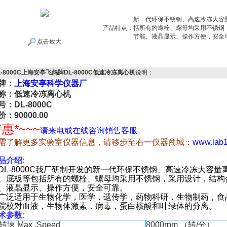
新一代环保不锈钢、高速冷冻大容
产品特点：
括所有的螺栓、螺母均采用不锈钢
节能、液晶显示、操作方便，安全
点击放大
L-8000C上海安亭飞鸽牌DL-8000C低速冷冻离心机
说明：
牌：
上海安亭科学仪器厂
称：低速冷冻离心机
号：DL-8000C
价：90000.00
惠*~~~
请来电或在线咨询销售客服
需了解更多实验室仪器信息，请移步至右一仪器商城：
www.lab
品介绍
:
L-8000C我厂研制开发的新一代环保不锈钢、高速冷冻大容
、底板等包括所有的螺栓、螺母均采用不锈钢，采用设计，结构
、液晶显示、操作方便，安全可靠。
泛适用于生物化学，医学，遗传学，药物科研，生物制药，食
院校对血液，生物体激素，病毒，蛋白核酸和叶绿体的分离。
术参数
:
转速
Max .Speed
8000rpm （
转
/
分
）