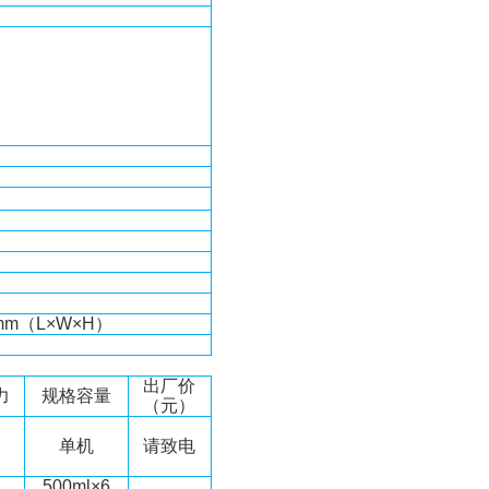
5mm（L×W×H）
出厂价
力
规格容量
（
元
）
单机
请致电
500ml×6