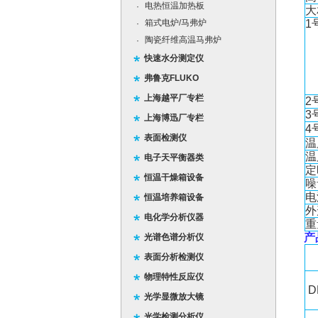
电热恒温加热板
·
大
箱式电炉/马弗炉
1
·
陶瓷纤维高温马弗炉
·
快速水分测定仪
弗鲁克FLUKO
上海越平厂专栏
2
3
上海博迅厂专栏
4
表面检测仪
温
温
电子天平衡器类
定
恒温干燥箱设备
噪
电
恒温培养箱设备
外
电化学分析仪器
重
产
光谱色谱分析仪
表面分析检测仪
物理特性反应仪
D
光学显微放大镜
光学检测分析仪