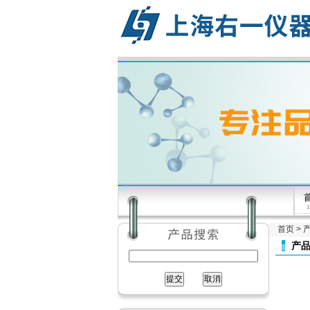
首页
>
产