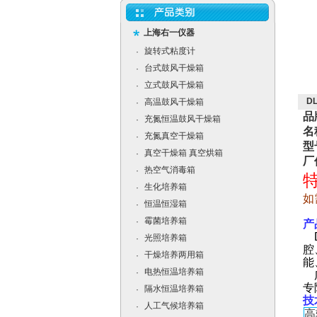
上海右一仪器
旋转式粘度计
·
台式鼓风干燥箱
·
立式鼓风干燥箱
·
D
高温鼓风干燥箱
·
品
充氮恒温鼓风干燥箱
·
名
充氮真空干燥箱
·
型
真空干燥箱 真空烘箱
·
厂
热空气消毒箱
·
特
生化培养箱
·
如
恒温恒湿箱
·
霉菌培养箱
·
产
D
光照培养箱
·
腔
干燥培养两用箱
·
能
电热恒温培养箱
·
广
专
隔水恒温培养箱
·
技
人工气候培养箱
·
高