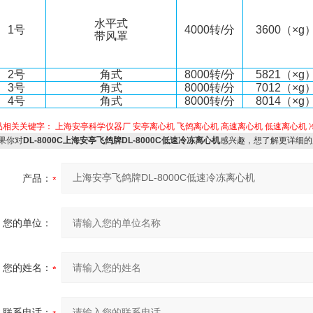
水平式
1
号
4000
转
/
分
3600（×g
带风罩
2
号
角
式
8000
转
/
分
5821
（
×g
3
号
角
式
8000
转
/
分
7012
（
×g
4
号
角
式
8000
转
/
分
8014（×g
品相关关键字：
上海安亭科学仪器厂
安亭离心机
飞鸽离心机
高速离心机
低速离心机
果你对
DL-8000C上海安亭飞鸽牌DL-8000C低速冷冻离心机
感兴趣，想了解更详细的
产品：
您的单位：
您的姓名：
联系电话：