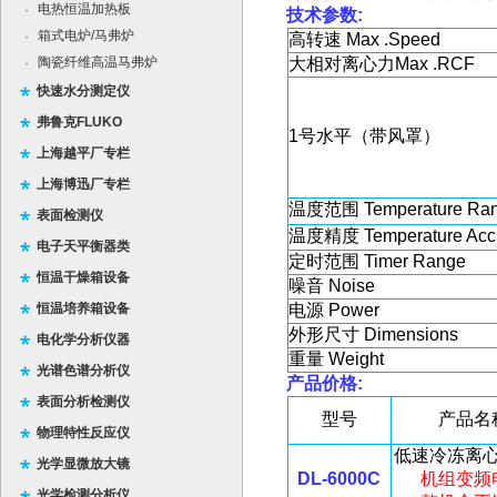
电热恒温加热板
·
技术参数
:
箱式电炉/马弗炉
·
高转速
Max .Speed
陶瓷纤维高温马弗炉
大相对离心力
Max .RCF
·
快速水分测定仪
弗鲁克FLUKO
1
号水平（带风罩）
上海越平厂专栏
上海博迅厂专栏
温度范围
Temperature Ra
表面检测仪
温度精度
Temperature Acc
电子天平衡器类
定时范围
Timer Range
恒温干燥箱设备
噪音
Noise
恒温培养箱设备
电源
Power
外形尺寸
Dimensions
电化学分析仪器
重量
Weight
光谱色谱分析仪
产品价格
:
表面分析检测仪
型
号
产
品
名
物理特性反应仪
低速冷冻离
光学显微放大镜
DL-6000C
机组变频
光学检测分析仪