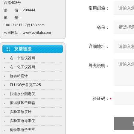
台路408号
常用邮箱：
邮 编： 200444
邮 箱：
18017761117@163.com
省份：
公司网站：
www.yoyilab.com
详细地址：
右一个性仪器网
·
补充说明：
右一化工仪器网
·
旋转粘度计
·
FLUKO弗鲁克FA25
·
快速水分测定仪
·
验证码：
恒温鼓风干燥箱
·
实验室酸度计
·
实验室电导率仪
·
梅特勒电子天平
·