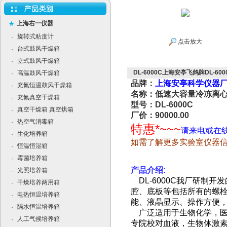
上海右一仪器
旋转式粘度计
·
点击放大
台式鼓风干燥箱
·
立式鼓风干燥箱
·
DL-6000C上海安亭飞鸽牌DL-6
高温鼓风干燥箱
·
品牌：
上海安亭科学仪器
充氮恒温鼓风干燥箱
·
名称：低速大容量冷冻离心
充氮真空干燥箱
·
型号：DL-6000C
真空干燥箱 真空烘箱
·
厂价：90000.00
热空气消毒箱
·
特惠*~~~
请来电或在
生化培养箱
·
如需了解更多实验室仪器
恒温恒湿箱
·
霉菌培养箱
·
产品介绍
:
光照培养箱
·
DL-6000C我厂研
干燥培养两用箱
·
腔、底板等包括所有的螺
电热恒温培养箱
·
能、液晶显示、操作方便
隔水恒温培养箱
·
广泛适用于生物化学，医
人工气候培养箱
·
专院校对血液，生物体激