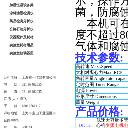
示，操作
加温恒温设备类
菌，防腐
涂料油墨检测仪
本机可在
药品检测分析仪
公路石油分析仪
度不超过8
仪器配件及耗材
气体和腐
实验室耗材用品
实验室玻璃器皿
技术参数
:
高转速
Max .Speed
大相对离心力
Max .RCF
公司名称： 上海右一仪器有限公司
角转容量
Angle rotor capaci
定时范围
Timer Range
电 话： 021-63462955
电源
Power
传 真： 021-63462955
外形尺寸
Dimensions
联 系 人： 唐飞
重量
Weight
手 机： 18017761117
产品价格
:
详细地址： 上海市宝山工业园区市
低速大容量多
台路408号
DL-5C
心机
变频电机
邮 编： 200444