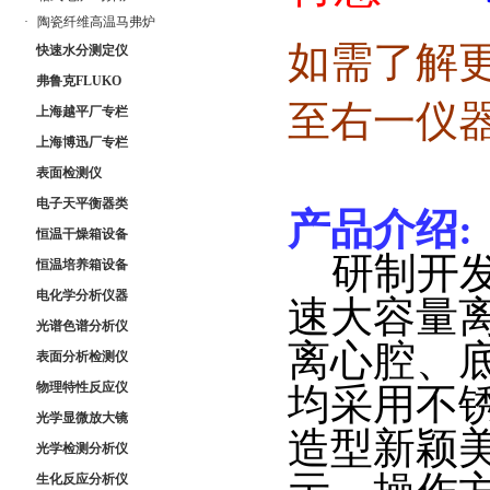
·
陶瓷纤维高温马弗炉
如需了解
快速水分测定仪
弗鲁克FLUKO
至右一仪
上海越平厂专栏
上海博迅厂专栏
表面检测仪
电子天平衡器类
产品介绍
:
恒温干燥箱设备
研制开发
恒温培养箱设备
电化学分析仪器
速大容量
光谱色谱分析仪
离心腔、
表面分析检测仪
物理特性反应仪
均采用不
光学显微放大镜
造型新颖
光学检测分析仪
生化反应分析仪