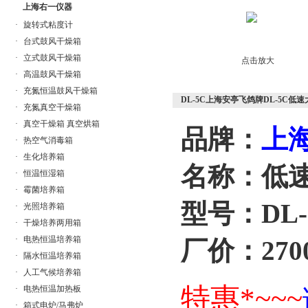
上海右一仪器
·
旋转式粘度计
·
台式鼓风干燥箱
·
立式鼓风干燥箱
点击放大
·
高温鼓风干燥箱
·
充氮恒温鼓风干燥箱
DL-5C上海安亭飞鸽牌DL-5C低
·
充氮真空干燥箱
·
真空干燥箱 真空烘箱
品牌：
上
·
热空气消毒箱
·
生化培养箱
名称：低
·
恒温恒湿箱
·
霉菌培养箱
型号：DL-
·
光照培养箱
·
干燥培养两用箱
·
电热恒温培养箱
厂价：2700
·
隔水恒温培养箱
·
人工气候培养箱
特惠*~~~
·
电热恒温加热板
·
箱式电炉/马弗炉