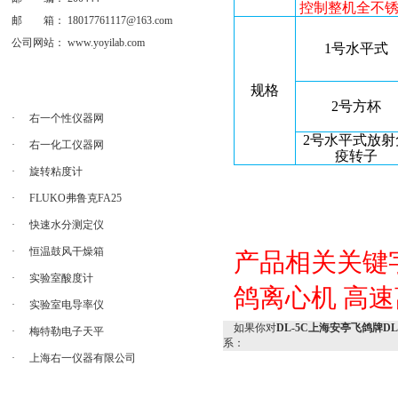
控制
整机全不
邮 箱：
18017761117@163.com
公司网站：
www.yoyilab.com
1
号水平式
规格
2
号方杯
·
右一个性仪器网
2
号水平式放射
·
右一化工仪器网
疫转子
·
旋转粘度计
·
FLUKO弗鲁克FA25
·
快速水分测定仪
·
恒温鼓风干燥箱
产品相关关键
·
实验室酸度计
鸽离心机
高速
·
实验室电导率仪
如果你对
DL-5C上海安亭飞鸽牌D
·
梅特勒电子天平
系：
·
上海右一仪器有限公司